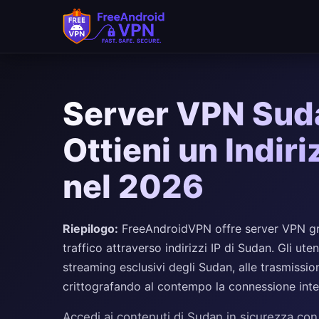
Server VPN Suda
Ottieni un Indiri
nel 2026
Riepilogo:
FreeAndroidVPN offre server VPN grat
traffico attraverso indirizzi IP di Sudan. Gli ut
streaming esclusivi degli Sudan, alle trasmission
crittografando al contempo la connessione inte
Accedi ai contenuti di Sudan in sicurezza con