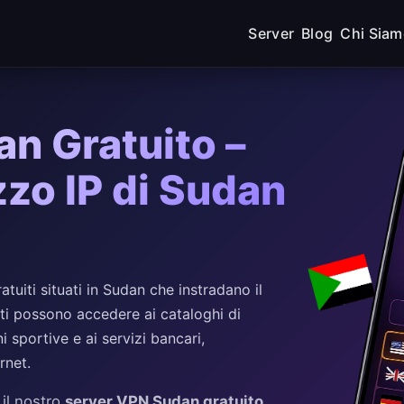
Server
Blog
Chi Sia
n Gratuito –
zzo IP di Sudan
uiti situati in Sudan che instradano il
enti possono accedere ai cataloghi di
i sportive e ai servizi bancari,
rnet.
 il nostro
server VPN Sudan gratuito
.