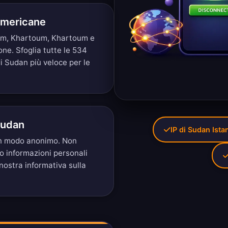
 Americane
oum, Khartoum, Khartoum e
ione.
Sfoglia tutte le 534
di Sudan più veloce per le
Sudan
IP di Sudan Ista
 in modo anonimo. Non
mo informazioni personali
 nostra
informativa sulla