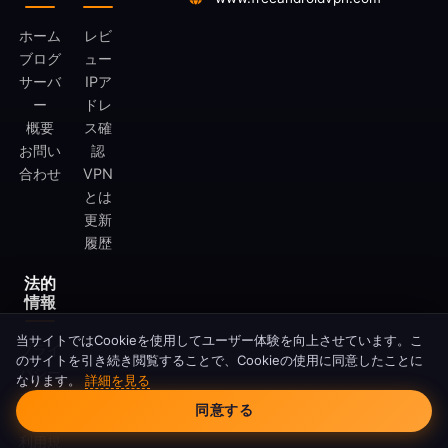
ホーム
レビ
ブログ
ュー
サーバ
IPア
ー
ドレ
概要
ス確
お問い
認
合わせ
VPN
とは
更新
履歴
法的
情報
当サイトではCookieを使用してユーザー体験を向上させています。こ
プライ
のサイトを引き続き閲覧することで、Cookieの使用に同意したことに
バシー
なります。
詳細を見る
Cookieの同意
ポリシ
同意する
ー
利用規