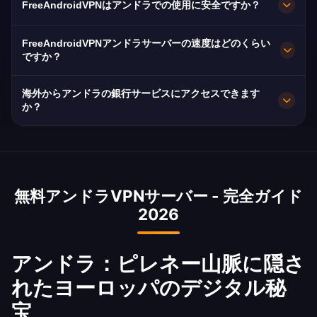
FreeAndroidVPNはアンドラでの使用に安全ですか？
フォーマンスを提供します。
ラ・ベリャ、エスカルデス＝エンゴルダニ、エン
カンプに複数の高速サーバーを維持しています。
はい。AES-256暗号化と厳格なノーログポリシー
FreeAndroidVPNアンドラサーバーの速度はどのくらい
全サーバーは最大速度のための10Gbps接続を備
を採用。Andorra Telecomがアンドラ唯一のISP
ですか？
えています。アプリでお好みのアンドラの都市を
であるため、特に重要です。
アンドラはヨーロッパ有数のインターネットイン
選択して、ロケーションとニーズに基づいた最適
海外からアンドラの銀行サービスにアクセスできます
フラを持ち、平均速度120 Mbpsです。10Gbpsサ
か？
なパフォーマンスを得られます。
ーバーで最小限の速度低下で優れたスピードを実
はい、アンドラVPNサーバーを使用して海外から
現します。
Andbank、Crèdit Andorrà、MoraBancアプリに
安全にアクセスできます。アンドラの銀行ポータ
無料アンドラVPNサーバー - 完全ガイド
ルはセキュリティ上の理由から海外IPアクセスを
2026
制限する場合があります。
アンドラ：ピレネー山脈に隠さ
れたヨーロッパのデジタル秘
宝