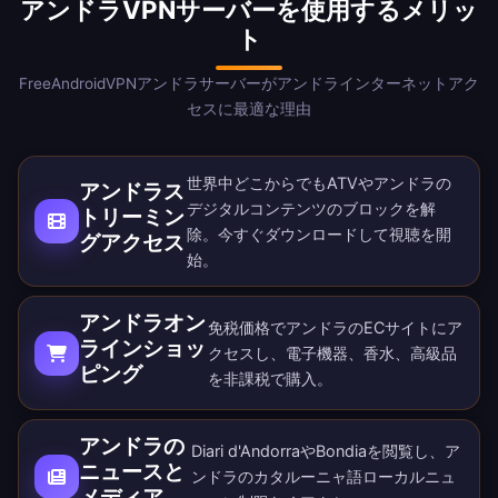
アンドラVPNサーバーを使用するメリッ
ト
FreeAndroidVPNアンドラサーバーがアンドラインターネットアク
セスに最適な理由
世界中どこからでもATVやアンドラの
アンドラス
デジタルコンテンツのブロックを解
トリーミン
除。
今すぐダウンロード
して視聴を開
グアクセス
始。
アンドラオン
免税価格でアンドラのECサイトにア
ラインショッ
クセスし、電子機器、香水、高級品
ピング
を非課税で購入。
アンドラの
Diari d'AndorraやBondiaを閲覧し、ア
ニュースと
ンドラのカタルーニャ語ローカルニュ
メディア