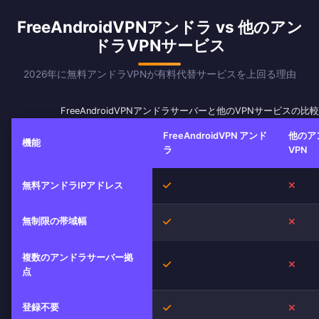
FreeAndroidVPNアンドラ vs 他のアン
ドラVPNサービス
2026年に無料アンドラVPNが有料代替サービスを上回る理由
FreeAndroidVPNアンドラサーバーと他のVPNサービスの比較
FreeAndroidVPN アンド
他のア
機能
ラ
VPN
はい
いい
無料アンドラIPアドレス
無制限の帯域幅
はい
いい
複数のアンドラサーバー拠
はい
いい
点
登録不要
はい
いい