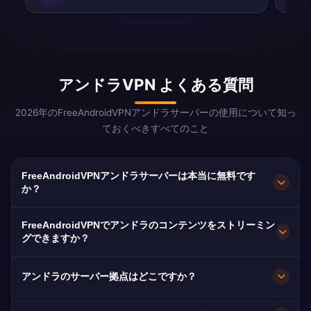
アンドラVPN よくある質問
2026年のFreeAndroidVPNアンドラサーバーの使用について知っ
ておくべきすべてのこと
FreeAndroidVPNアンドラサーバーは本当に無料です
か？
はい！FreeAndroidVPNアンドラサーバーは100%
FreeAndroidVPNでアンドラのコンテンツをストリーミン
無料で隠れたコストはありません。アンドラ・
グできますか？
ラ・ベリャのサーバーへの無制限アクセスを無料
アンドラVPNはATVやローカルデジタルサービス
で提供しています。アンドラサーバーを提供する
アンドラのサーバー拠点はどこですか？
向けに最適化されており、アンドラの優れた光フ
VPNプロバイダーはほとんどありません。
ァイバーインフラを通じてバッファーフリーのパ
FreeAndroidVPNはアンドラ全土のアンドラ・