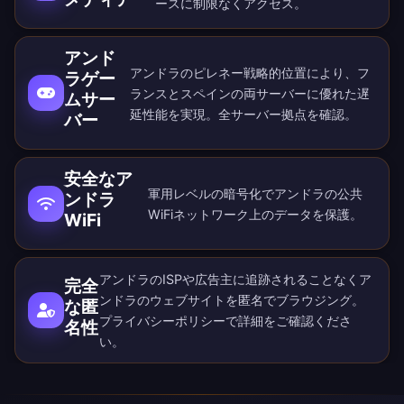
ースに制限なくアクセス。
アンド
アンドラのピレネー戦略的位置により、フ
ラゲー
ランスとスペインの両サーバーに優れた遅
ムサー
延性能を実現。
全サーバー拠点
を確認。
バー
安全なア
軍用レベルの暗号化でアンドラの公共
ンドラ
WiFiネットワーク上のデータを保護。
WiFi
アンドラのISPや広告主に追跡されることなくア
完全
ンドラのウェブサイトを匿名でブラウジング。
な匿
プライバシーポリシー
で詳細をご確認くださ
名性
い。