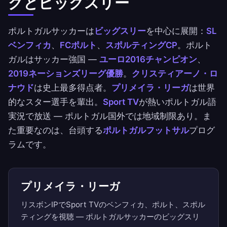
グとビッグスリー
ポルトガルサッカーは
ビッグスリー
を中心に展開：
SL
ベンフィカ
、
FCポルト
、
スポルティングCP
。ポルト
ガルはサッカー強国 —
ユーロ2016チャンピオン
、
2019ネーションズリーグ優勝
。
クリスティアーノ・ロ
ナウド
は史上最多得点者。
プリメイラ・リーガ
は世界
的なスター選手を輩出。
Sport TV
が熱いポルトガル語
実況で放送 — ポルトガル国外では地域制限あり。ま
た重要なのは、台頭する
ポルトガルフットサル
プログ
ラムです。
プリメイラ・リーガ
リスボンIPでSport TVのベンフィカ、ポルト、スポル
ティングを視聴 — ポルトガルサッカーのビッグスリ