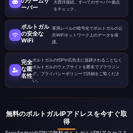
のゲームサ
大西洋接続。すべての
サーバー拠点
ーバー
をチェック。
ポルトガル
軍用レベルの暗号化でポルトガルの公
の安全な
共WiFiネットワーク上のデータを保
WiFi
護。
ポルトガルのISPや広告主に追跡されることなく
完全
ポルトガルのウェブサイトを匿名でブラウジン
な匿
グ。
プライバシーポリシー
で詳細をご覧くださ
名性
い。
無料のポルトガルIPアドレスを今すぐ取
得
FreeAndroidVPNで無料ポルトガルVPNアクセスを