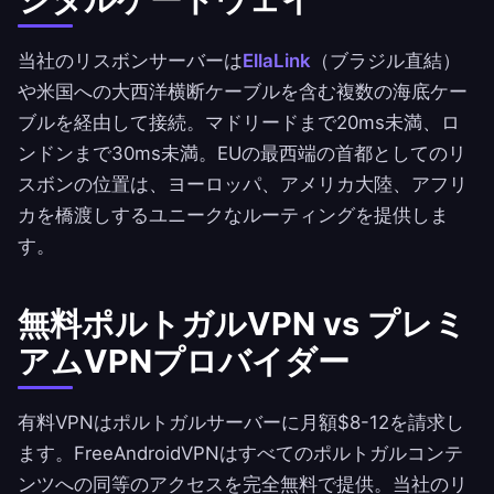
当社のリスボンサーバーは
EllaLink
（ブラジル直結）
や米国への大西洋横断ケーブルを含む複数の海底ケー
ブルを経由して接続。マドリードまで20ms未満、ロ
ンドンまで30ms未満。EUの最西端の首都としてのリ
スボンの位置は、ヨーロッパ、アメリカ大陸、アフリ
カを橋渡しするユニークなルーティングを提供しま
す。
無料ポルトガルVPN vs プレミ
アムVPNプロバイダー
有料VPNはポルトガルサーバーに月額$8-12を請求し
ます。
FreeAndroidVPN
はすべてのポルトガルコンテ
ンツへの同等のアクセスを完全無料で提供。当社のリ