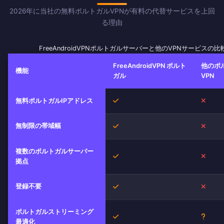
2026年に当社の無料ポルトガルVPNが有料の代替サービスを上回
る理由
FreeAndroidVPNポルトガルサーバーと他のVPNサービスの比
FreeAndroidVPN ポルト
他のポ
機能
ガル
VPN
はい
いい
無料ポルトガルIPアドレス
無制限の帯域幅
はい
いい
複数のポルトガルサーバー
はい
いい
拠点
登録不要
はい
いい
ポルトガルストリーミング
はい
不明
最適化