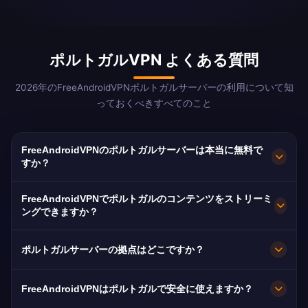
ポルトガルVPN よくある質問
2026年のFreeAndroidVPNポルトガルサーバーの利用について知
っておくべきすべてのこと
FreeAndroidVPNのポルトガルサーバーは本当に無料で
すか？
はい！FreeAndroidVPNポルトガルサーバーは
FreeAndroidVPNでポルトガルのコンテンツをストリーミ
100%無料です。世界中の2億5,000万人以上のポ
ングできますか？
ルトガル語話者にとって不可欠です。
当社のポルトガルVPNはRTP PlayとSICに最適化
ポルトガルサーバーの拠点はどこですか？
されており、スムーズなポルトガル語ストリーミ
ングをお楽しみいただけます。
FreeAndroidVPNはリスボン、ポルト、ファロに
FreeAndroidVPNはポルトガルで安全に使えますか？
ポルトガル全土で複数の高速サーバーを維持して