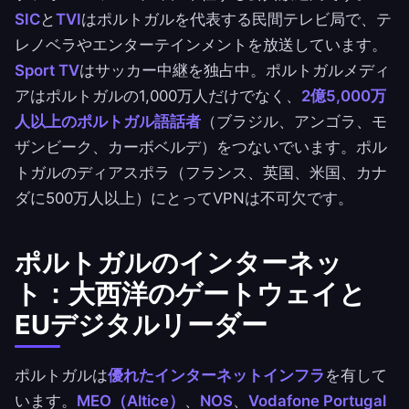
SIC
と
TVI
はポルトガルを代表する民間テレビ局で、テ
レノベラやエンターテインメントを放送しています。
Sport TV
はサッカー中継を独占中。ポルトガルメディ
アはポルトガルの1,000万人だけでなく、
2億5,000万
人以上のポルトガル語話者
（ブラジル、アンゴラ、モ
ザンビーク、カーボベルデ）をつないでいます。ポル
トガルのディアスポラ（フランス、英国、米国、カナ
ダに500万人以上）にとってVPNは不可欠です。
ポルトガルのインターネッ
ト：大西洋のゲートウェイと
EUデジタルリーダー
ポルトガルは
優れたインターネットインフラ
を有して
います。
MEO（Altice）
、
NOS
、
Vodafone Portugal