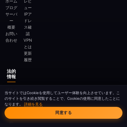
ホーム
レビ
ブログ
ュー
サーバ
IPア
ー
ドレ
概要
ス確
お問い
認
合わせ
VPN
とは
更新
履歴
法的
情報
プライ
当サイトではCookieを使用してユーザー体験を向上させています。こ
バシー
のサイトを引き続き閲覧することで、Cookieの使用に同意したことに
ポリシ
なります。
詳細を見る
Cookieの同意
ー
同意する
利用規
約