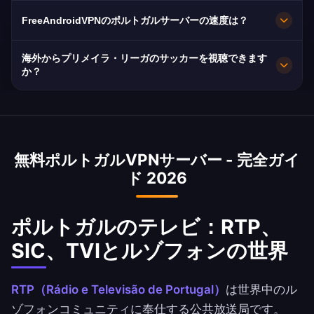
います。すべてのサーバーは最高速度のための
もちろんです。AES-256暗号化とノーログポリシ
FreeAndroidVPNのポルトガルサーバーの速度は？
10Gbps接続を備えています。アプリでお好みの
ー。EU GDPRの保護とポルトガルのデータ保護
ポルトガルの都市を選択して、場所とニーズに基
規制が適用されます。
10Gbpsサーバー。MEO、NOS、Vodafone PTの
海外からプリメイラ・リーガのサッカーを視聴できます
づいた最適なパフォーマンスを得られます。
光ファイバーによるポルトガルの平均100 Mbps
か？
は世界トップクラスです。
はい！Sport TVがポルトガル語実況でプリメイ
ラ・リーガの試合を放送 — ポルトガル国外では
地域制限あり。当社のVPNで世界中のポルトガル
無料ポルトガルVPNサーバー - 完全ガイ
語圏コミュニティに即座にアクセスを提供しま
ド 2026
す。
ポルトガルのテレビ：RTP、
SIC、TVIとルゾフォンの世界
RTP（Rádio e Televisão de Portugal）
は世界中のル
ゾフォンコミュニティに奉仕する公共放送局です。