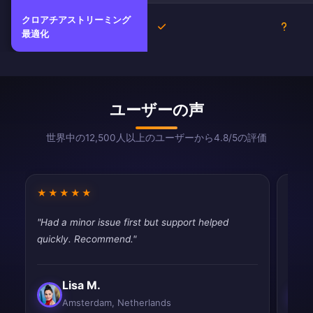
クロアチアストリーミング
はい
不明
最適化
ユーザーの声
世界中の12,500人以上のユーザーから4.8/5の評価
★★★★★
★★
"Had a minor issue first but support helped
"Had 
quickly. Recommend."
quic
Lisa M.
Amsterdam, Netherlands