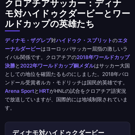
クロアチアサッカー：ディナ
モ対ハイドゥクダービーとワー
ルドカップの英雄たち
ディナモ・ザグレブ
対
ハイドゥク・スプリット
の
エタ
ーナルダービー
はヨーロッパサッカー屈指の激しいラ
イバル関係です。クロアチアの
2018年ワールドカップ
決勝
と
2022年ワールドカップ銅メダル
はサッカー大国
としての地位を確固たるものにしました。2018年バロ
ンドール受賞者ルカ・モドリッチは国民的英雄です。
Arena Sport
と
HRT
がHNLの試合をクロアチア語実況
で放送していますが、国際的には地域制限されていま
す。
ディナモ対ハイドゥクダービー