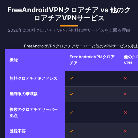
FreeAndroidVPNクロアチア vs 他のク
ロアチアVPNサービス
2026年に無料クロアチアVPNが有料代替サービスを上回る理由
FreeAndroidVPNクロアチアサーバーと他のVPNサービスの比
FreeAndroidVPN クロア
他のク
機能
チア
VPN
はい
いい
無料クロアチアIPアドレス
無制限の帯域幅
はい
いい
複数のクロアチアサーバー
はい
いい
拠点
登録不要
はい
いい