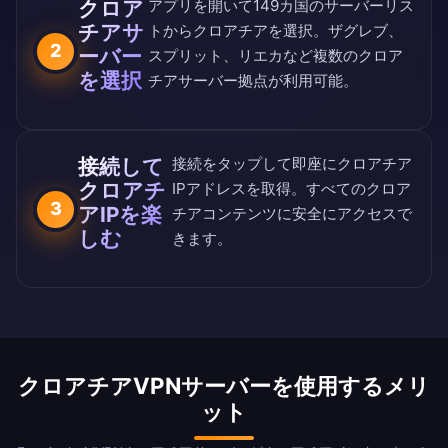
クロア
アプリを開いて
149カ国のサーバーリス
チアサ
ト
からクロアチアを選択。ザグレブ、
2
ーバー
スプリット、リエカなど複数のクロア
を選択
チアサーバー拠点が利用可能。
接続して
接続をタップして即座にクロアチア
クロアチ
IPアドレスを取得。すべてのクロア
3
アIPを楽
チアコンテンツに安全にアクセスで
しむ
きます。
クロアチアVPNサーバーを使用するメリ
ット