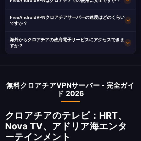
FreeAndroidVPNはクロアチアでの使用に安全ですか？
スプリット、リエカに複数の高速サーバーを維持
しています。全サーバーは最大速度のための
もちろんです。AES-256暗号化とノーログポリシ
FreeAndroidVPNクロアチアサーバーの速度はどのくらい
10Gbps接続を備えています。アプリでお好みの
ー。クロアチアはGDPR保護のあるEU加盟国で、
ですか？
クロアチアの都市を選択して、ロケーションとニ
VPNがさらに暗号化を追加します。
10Gbps容量。クロアチアの平均70 Mbps速度と
ーズに基づいた最適なパフォーマンスを得られま
海外からクロアチアの政府電子サービスにアクセスできま
強力な光ファイバーにより、優れたストリーミン
すか？
す。
グ品質を提供。
はい、海外からe-Građani、FINA、その他のクロ
アチア政府サービスにアクセスできます。ドイ
ツ、オーストリア、アイルランドなどに住むクロ
無料クロアチアVPNサーバー - 完全ガイ
アチア市民に不可欠です。
ド 2026
クロアチアのテレビ：HRT、
Nova TV、アドリア海エンタ
ーテインメント