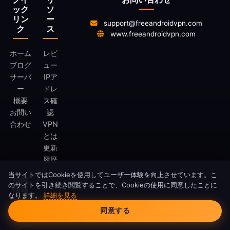
ック
ソ
リン
ー
support@freeandroidvpn.com
ク
ス
www.freeandroidvpn.com
ホーム
レビ
ブログ
ュー
サーバ
IPア
ー
ドレ
概要
ス確
お問い
認
合わせ
VPN
とは
更新
履歴
当サイトではCookieを使用してユーザー体験を向上させています。こ
法的
のサイトを引き続き閲覧することで、Cookieの使用に同意したことに
情報
なります。
詳細を見る
Cookieの同意
同意する
プライ
バシー