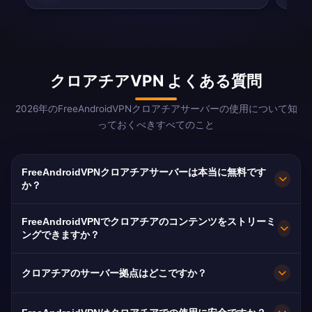
クロアチアVPN よくある質問
2026年のFreeAndroidVPNクロアチアサーバーの使用について知
っておくべきすべてのこと
FreeAndroidVPNクロアチアサーバーは本当に無料です
か？
はい！FreeAndroidVPNクロアチアサーバーは
FreeAndroidVPNでクロアチアのコンテンツをストリーミ
100%無料です。ザグレブ、スプリット、リエカ
ングできますか？
のサーバーへの無制限アクセス。世界中のクロア
クロアチアVPNはHRT、Nova TV、RTL
チア人ディアスポラに不可欠です。
クロアチアのサーバー拠点はどこですか？
Hrvatskaの優れたHDストリーミング品質に最適
化されています。
FreeAndroidVPNはクロアチア全土のザグレブ、