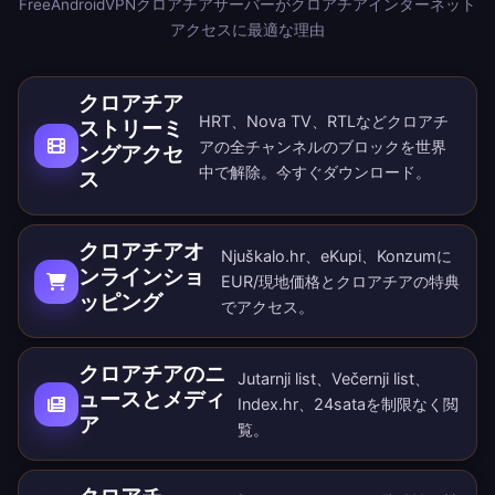
FreeAndroidVPNクロアチアサーバーがクロアチアインターネット
アクセスに最適な理由
クロアチア
HRT、Nova TV、RTLなどクロアチ
ストリーミ
アの全チャンネルのブロックを世界
ングアクセ
中で解除。
今すぐダウンロード
。
ス
クロアチアオ
Njuškalo.hr、eKupi、Konzumに
ンラインショ
EUR/現地価格とクロアチアの特典
ッピング
でアクセス。
クロアチアのニ
Jutarnji list、Večernji list、
ュースとメディ
Index.hr、24sataを制限なく閲
ア
覧。