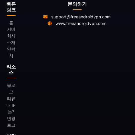
빠른
문의하기
링크
support@freeandroidvpn.com
홈
www.freeandroidvpn.com
서버
회사
소개
연락
처
리소
스
블로
그
리뷰
내 IP
는?
변경
로그