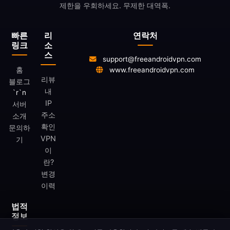
제한을 우회하세요. 무제한 대역폭.
빠른
리
연락처
링크
소
스
support@freeandroidvpn.com
홈
www.freeandroidvpn.com
리뷰
블로그
내
`r`n
IP
서버
주소
소개
확인
문의하
VPN
기
이
란?
변경
이력
법적
정보