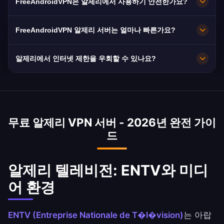
FreeAndroidVPN은 알제리에서 사용하기 안전한가요?
제리 콘텐츠를 스트리밍합니다.
스탄틴에 여러 고속 서버를 유지합니다. 모든 서버
는 최대 속도를 위해 10Gbps 연결을 제공합니다.
물론입니다. AES-256 암호화와 독립적으로 검증
FreeAndroidVPN 알제리 서버는 얼마나 빠른가요?
위치와 필요에 따라 최적의 성능을 위해 앱에서 원
된 엄격한 노로그 정책을 사용합니다. 인터넷 모니
하는 알제리 도시를 선택할 수 있습니다.
터링이 일반적인 알제리에서 특히 중요합니다.
알제리 서버는 10Gbps 네트워크 용량으로 우수한
알제리에서 인터넷 제한을 우회할 수 있나요?
속도를 제공합니다. 알제리의 평균 인터넷 속도는
18Mbps이며, VPN은 원활한 브라우징과 스트리밍
네, VPN은 모든 트래픽을 암호화하여 제한 없는
을 위해 속도 손실을 최소화합니다.
인터넷 접속을 제공합니다. 알제리는 시험 기간과
정치적 이벤트 중에 소셜 미디어와 웹사이트를 주
무료 알제리 VPN 서버 - 2026년 완전 가이
기적으로 차단합니다. VPN은 항상 개방된 인터넷
드
에 접속할 수 있도록 보장합니다.
알제리 텔레비전: ENTV와 미디
어 환경
ENTV (Entreprise Nationale de T�l�vision)
는 아랍