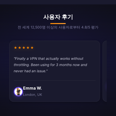
사용자 후기
전 세계 12,500명 이상의 사용자로부터 4.8/5 평가
★★★★★
★★
"Finally a VPN that actually works without
"Pret
throttling. Been using for 3 months now and
occas
never had an issue."
Emma W.
London, UK