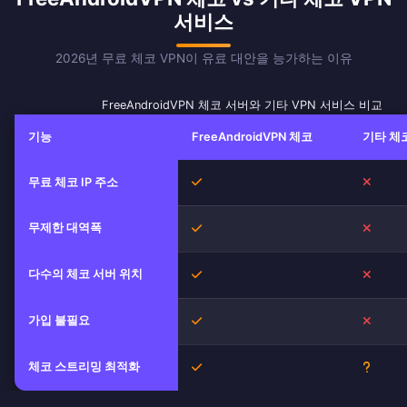
서비스
2026년 무료 체코 VPN이 유료 대안을 능가하는 이유
FreeAndroidVPN 체코 서버와 기타 VPN 서비스 비교
기능
FreeAndroidVPN 체코
기타 체코
예
아니오
무료 체코 IP 주소
무제한 대역폭
예
아니오
다수의 체코 서버 위치
예
아니오
가입 불필요
예
아니오
체코 스트리밍 최적화
예
불확실