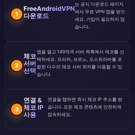
는
공식 다운로드 페이지
FreeAndroidVPN
에서 무료 VPN 앱을 받으
1
다운로드
세요. 가입이 필요하지 않
습니다.
앱을 열고
149개국 서버 목록
에서 체코를 선
체코
택하세요. 프라하, 브르노, 오스트라바를 포
서버
2
함한 다수의 체코 서버 위치를 이용할 수 있
선택
습니다.
연결 &
연결을 탭하면 즉시 체코 IP 주소를 받
체코 IP
습니다. 모든 체코 콘텐츠에 안전하게
3
사용
접속하세요.