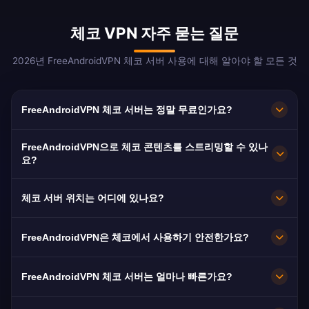
체코 VPN 자주 묻는 질문
2026년 FreeAndroidVPN 체코 서버 사용에 대해 알아야 할 모든 것
FreeAndroidVPN 체코 서버는 정말 무료인가요?
네! FreeAndroidVPN 체코 서버는 숨겨진 비용 없
FreeAndroidVPN으로 체코 콘텐츠를 스트리밍할 수 있나
이 100% 무료입니다. 프라하, 브르노, 오스트라바
요?
서버에 결제 없이 무제한 접속을 제공합니다. 영국,
체코 VPN은 ČT, Nova, Prima의 우수한 HD 스트
독일, 미국의 체코 교민에게 필수적입니다.
체코 서버 위치는 어디에 있나요?
리밍에 최적화되어 있습니다.
FreeAndroidVPN은 체코 전역의 프라하, 브르노,
FreeAndroidVPN은 체코에서 사용하기 안전한가요?
오스트라바에 여러 고속 서버를 유지합니다. 모든
서버는 최대 속도를 위해 10Gbps 연결을 제공합
물론입니다. AES-256 암호화와 노로그 정책을 사
FreeAndroidVPN 체코 서버는 얼마나 빠른가요?
니다. 앱에서 원하는 체코 도시를 선택하여 위치와
용합니다. 체코는 인터넷 자유를 강력히 중시하며,
필요에 맞는 최적의 성능을 받으세요.
VPN은 추가 암호화를 제공합니다.
10Gbps 서버를 제공합니다. 체코의 평균 90Mbps