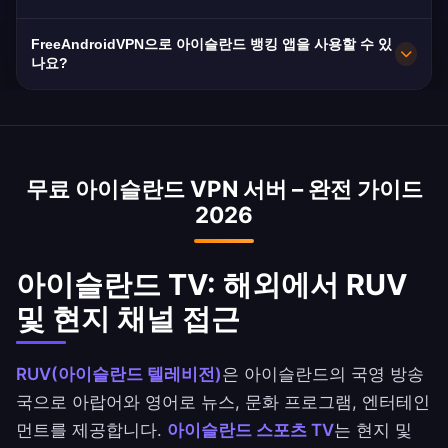
슬란드은 ISP들에게 데이터 보존을 의무화하므로
아이슬란드 서버는 10Gbps 네트워크 용량으로 뛰
개인정보 보호를 위해 VPN이 필수적입니다.
FreeAndroidVPN으로 아이슬란드 뱅킹 앱을 사용할 수 있
어난 속도를 제공합니다. 아이슬란드의 평균 인터
나요?
넷 속도는 약 45Mbps이며, VPN은 속도 손실을 최
네, 아이슬란드 VPN은 해외에서 아이슬란드 뱅킹
소화하도록 최적화되어 있습니다.
서비스에 접근하는 데 일반적으로 사용됩니다. 아
이슬란드 국립은행(NBB), Ahli United Bank, 아이
무료 아이슬란드 VPN 서버 – 완전 가이드
슬란드 쿠웨이트 은행(BBK) 앱에 안전하게 접근하
2026
세요.
아이슬란드 TV: 해외에서 RUV
및 현지 채널 접근
RUV(아이슬란드 텔레비전)
은 아이슬란드의 국영 방송
국으로 아랍어와 영어로 뉴스, 문화 프로그램, 엔터테인
먼트를 제공합니다.
아이슬란드 스포츠 TV
는 현지 및