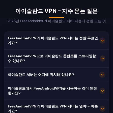
아이슬란드 VPN – 자주 묻는 질문
2026년 FreeAndroidVPN 아이슬란드 서버 사용에 관한 모든 것
FreeAndroidVPN의 아이슬란드 VPN 서버는 정말 무료인
가요?
네! FreeAndroidVPN의 아이슬란드 VPN 서버는
FreeAndroidVPN으로 아이슬란드 콘텐츠를 스트리밍할
숨겨진 비용, 체험판, 신용카드 없이 100% 무료입
수 있나요?
니다. 레이캬비크, 코파보귀르, 하프나르피외르뒤
아이슬란드 VPN 서버는 RUV, 아이슬란드 TV, 아
르의 아이슬란드 VPN 서버에 무제한 접근하세요.
아이슬란드 서버는 어디에 위치해 있나요?
이슬란드 스포츠 TV 등 아이슬란드 플랫폼 스트리
밍에 최적화되어 있습니다. 대부분의 사용자가 버
FreeAndroidVPN은 레이캬비크, 코파보귀르, 하프
아이슬란드에서 FreeAndroidVPN을 사용하는 것이 안전
퍼링 없이 HD 스트리밍을 즐깁니다.
나르피외르뒤르를 포함한 아이슬란드 내 다수의
한가요?
빠른 서버를 운영합니다. 모든 서버는 최대 속도를
물론입니다. FreeAndroidVPN은 군사급 AES-256
위한 10Gbps 연결을 갖추고 있습니다.
FreeAndroidVPN의 아이슬란드 VPN 서버는 얼마나 빠른
암호화와 엄격한 무로그 정책을 사용합니다. 아이
가요?