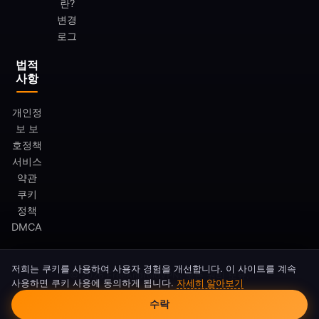
란?
변경
로그
법적
사항
개인정
보 보
호정책
서비스
약관
쿠키
정책
DMCA
저희는 쿠키를 사용하여 사용자 경험을 개선합니다. 이 사이트를 계속
© 2026 FreeAndroidVPN. 모든 권리 보유.
사용하면 쿠키 사용에 동의하게 됩니다.
자세히 알아보기
쿠키 동의
FreeAndroidVPN은 Google LLC 또는 Android와 제휴 관계가 아닙니
수락
다. Android는 Google LLC의 등록 상표입니다.