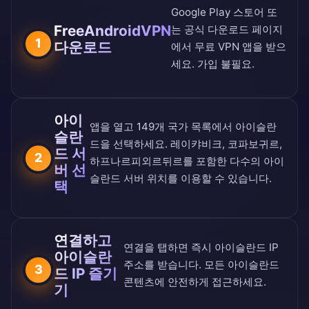
Google Play 스토어
또
FreeAndroidVPN
는
공식 다운로드 페이지
1
다운로드
에서 무료 VPN 앱을 받으
세요. 가입 불필요.
아이
앱을 열고
149개 국가 목록
에서 아이슬란
슬란
드을 선택하세요. 레이캬비크, 코파보귀르,
드 서
2
하프나르피외르뒤르를 포함한 다수의 아이
버 선
슬란드 서버 위치를 이용할 수 있습니다.
택
연결하고
연결을 탭하면 즉시 아이슬란드 IP
아이슬란
주소를 받습니다. 모든 아이슬란드
3
드 IP 즐기
콘텐츠에 안전하게 접근하세요.
기