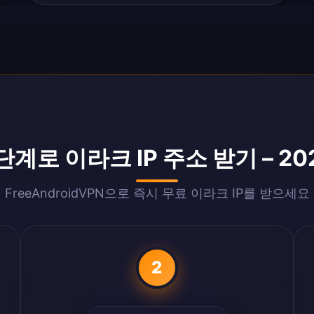
단계로 이라크 IP 주소 받기 – 20
FreeAndroidVPN으로 즉시 무료 이라크 IP를 받으세요
2