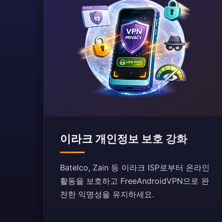
이라크 개인정보 보호 강화
Batelco, Zain 등 이라크 ISP로부터 온라인
활동을 보호하고 FreeAndroidVPN으로 완
전한 익명성을 유지하세요.