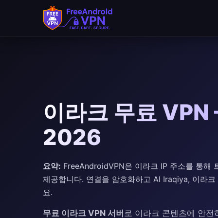
이라크 무료 VPN 
2026
요약:
FreeAndroidVPN은 이라크 IP 주소를 
제공합니다. 연결을 암호화하고 Al Iraqiya, 이
요.
무료 이라크 VPN 서버
로 이라크 콘텐츠에 안전하게