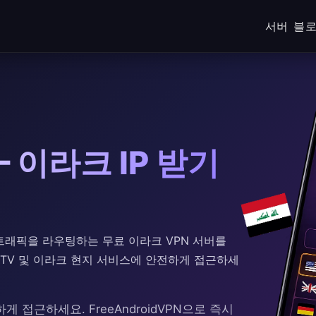
서버
블
– 이라크 IP 받기
통해 트래픽을 라우팅하는 무료 이라크 VPN 서버를
라크 TV 및 이라크 현지 서비스에 안전하게 접근하세
 접근하세요. FreeAndroidVPN으로 즉시