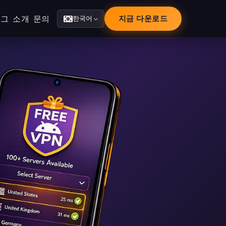
로그
소개
문의
지금 다운로드
한국어