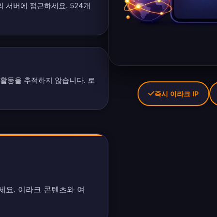
빌의 서버에 접근하세요.
524개
 활동을 추적하지 않습니다.
로
즉시 이라크 IP
세요. 이라크 콘텐츠와 여