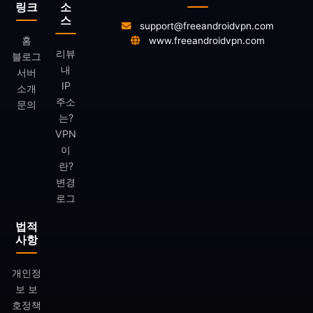
링크
소
스
support@freeandroidvpn.com
홈
www.freeandroidvpn.com
리뷰
블로그
내
서버
IP
소개
주소
문의
는?
VPN
이
란?
변경
로그
법적
사항
개인정
보 보
호정책