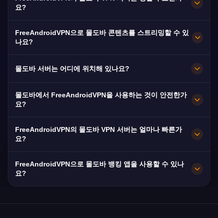
요?
네! FreeAndroidVPN의 몰도바 VPN 서버는 숨겨
FreeAndroidVPN으로 몰도바 콘텐츠를 스트리밍할 수 있
진 비용, 체험판, 신용카드 없이 100% 무료입니다.
나요?
키시너우, 벌치, 티라스폴의 몰도바 VPN 서버에
몰도바 VPN 서버는 Moldova 1, 몰도바 TV, 몰도
무제한 접근하세요.
몰도바 서버는 어디에 위치해 있나요?
바 스포츠 TV 등 몰도바 플랫폼 스트리밍에 최적
화되어 있습니다. 대부분의 사용자가 버퍼링 없이
FreeAndroidVPN은 키시너우, 벌치, 티라스폴를
몰도바에서 FreeAndroidVPN을 사용하는 것이 안전한가
HD 스트리밍을 즐깁니다.
포함한 몰도바 내 다수의 빠른 서버를 운영합니다.
요?
모든 서버는 최대 속도를 위한 10Gbps 연결을 갖
물론입니다. FreeAndroidVPN은 군사급 AES-256
추고 있습니다.
FreeAndroidVPN의 몰도바 VPN 서버는 얼마나 빠른가
암호화와 엄격한 무로그 정책을 사용합니다. 몰도
요?
바은 ISP들에게 데이터 보존을 의무화하므로 개인
몰도바 서버는 10Gbps 네트워크 용량으로 뛰어난
정보 보호를 위해 VPN이 필수적입니다.
FreeAndroidVPN으로 몰도바 뱅킹 앱을 사용할 수 있나
속도를 제공합니다. 몰도바의 평균 인터넷 속도는
요?
약 45Mbps이며, VPN은 속도 손실을 최소화하도
네, 몰도바 VPN은 해외에서 몰도바 뱅킹 서비스에
록 최적화되어 있습니다.
접근하는 데 일반적으로 사용됩니다. 몰도바 국립