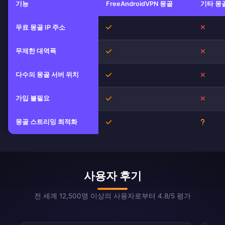
기능
FreeAndroidVPN 몽골
기타 몽골
무료 몽골 IP 주소
예
아니오
무제한 대역폭
예
아니오
다수의 몽골 서버 위치
예
아니오
가입 불필요
예
아니오
몽골 스트리밍 최적화
예
불확실
사용자 후기
전 세계 12,500명 이상의 사용자로부터 4.8/5 평가