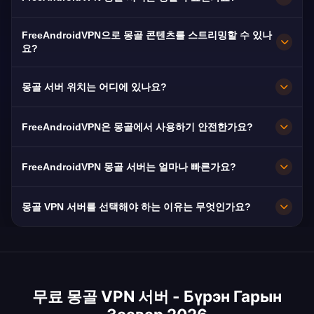
네! FreeAndroidVPN 몽골 서버는 100% 무료입니
FreeAndroidVPN으로 몽골 콘텐츠를 스트리밍할 수 있나
다. 칭기즈 칸의 나라를 위한 희귀한 VPN 위치입
요?
니다.
몽골 VPN은 MNB에 최적화되어 원활한 몽골어 콘
몽골 서버 위치는 어디에 있나요?
텐츠 스트리밍을 제공합니다.
FreeAndroidVPN은 몽골 전역의 울란바토르, 에르
FreeAndroidVPN은 몽골에서 사용하기 안전한가요?
데네트, 다르항에 여러 고속 서버를 유지합니다. 모
든 서버는 최대 속도를 위해 10Gbps 연결을 제공
물론입니다. AES-256 암호화와 노로그 정책을 사
FreeAndroidVPN 몽골 서버는 얼마나 빠른가요?
합니다. 앱에서 원하는 몽골 도시를 선택하여 위치
용합니다. VPN은 몽골의 발전하는 디지털 환경에
와 필요에 따라 최적의 성능을 얻으세요.
서 중요한 프라이버시를 제공합니다.
10Gbps 서버를 제공합니다. 몽골의 평균 20Mbps
몽골 VPN 서버를 선택해야 하는 이유는 무엇인가요?
속도는 울란바토르의 광섬유 투자로 개선되고 있
습니다.
몽골 IP는 MNB, 현지 서비스 및 독특한 중앙아시
아 라우팅에 대한 접속을 제공합니다. 몽골은 세계
에서 가장 VPN 서비스가 부족한 위치 중 하나입니
무료 몽골 VPN 서버 - Бүрэн Гарын
다 — 진정한 몽골 서버를 제공하는 제공업체는 거