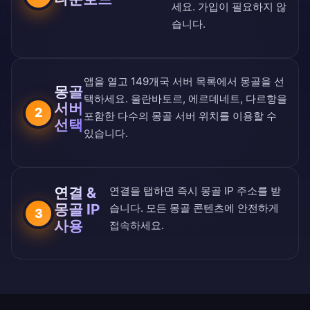
세요. 가입이 필요하지 않
습니다.
앱을 열고
149개국 서버 목록
에서 몽골을 선
몽골
택하세요. 울란바토르, 에르데네트, 다르항을
서버
2
포함한 다수의 몽골 서버 위치를 이용할 수
선택
있습니다.
연결 &
연결을 탭하면 즉시 몽골 IP 주소를 받
몽골 IP
습니다. 모든 몽골 콘텐츠에 안전하게
3
사용
접속하세요.