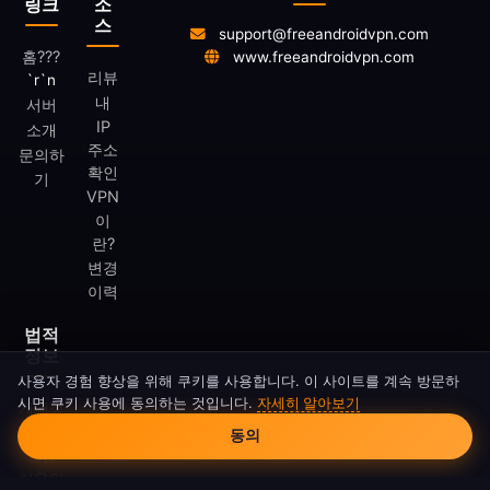
링크
소
스
support@freeandroidvpn.com
홈
???
www.freeandroidvpn.com
리뷰
`r`n
내
서버
IP
소개
주소
문의하
확인
기
VPN
이
란?
변경
이력
법적
정보
사용자 경험 향상을 위해 쿠키를 사용합니다. 이 사이트를 계속 방문하
시면 쿠키 사용에 동의하는 것입니다.
자세히 알아보기
개인정
쿠키 동의
보처리
동의
방침
이용약