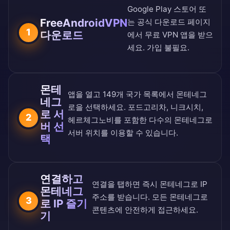
Google Play 스토어
또
FreeAndroidVPN
는
공식 다운로드 페이지
1
다운로드
에서 무료 VPN 앱을 받으
세요. 가입 불필요.
몬테
앱을 열고
149개 국가 목록
에서 몬테네그
네그
로을 선택하세요. 포드고리차, 니크시치,
로 서
2
헤르체그노비를 포함한 다수의 몬테네그로
버 선
서버 위치를 이용할 수 있습니다.
택
연결하고
연결을 탭하면 즉시 몬테네그로 IP
몬테네그
주소를 받습니다. 모든 몬테네그로
3
로 IP 즐기
콘텐츠에 안전하게 접근하세요.
기