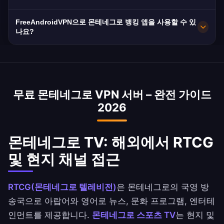
네그로은 ISP들에게 데이터 보존을 의무화하므로
몬테네그로 서버는 10Gbps 네트워크 용량으로 뛰
개인정보 보호를 위해 VPN이 필수적입니다.
FreeAndroidVPN으로 몬테네그로 뱅킹 앱을 사용할 수 있
어난 속도를 제공합니다. 몬테네그로의 평균 인터
나요?
넷 속도는 약 45Mbps이며, VPN은 속도 손실을 최
네, 몬테네그로 VPN은 해외에서 몬테네그로 뱅킹
소화하도록 최적화되어 있습니다.
서비스에 접근하는 데 일반적으로 사용됩니다. 몬
테네그로 국립은행(NBB), Ahli United Bank, 몬테
무료 몬테네그로 VPN 서버 – 완전 가이드
네그로 쿠웨이트 은행(BBK) 앱에 안전하게 접근하
2026
세요.
몬테네그로 TV: 해외에서 RTCG
및 현지 채널 접근
RTCG(몬테네그로 텔레비전)
은 몬테네그로의 국영 방
송국으로 아랍어와 영어로 뉴스, 문화 프로그램, 엔터테
인먼트를 제공합니다.
몬테네그로 스포츠 TV
는 현지 및