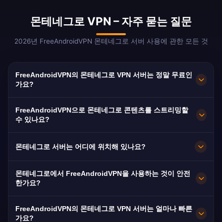
몬테네그로 VPN – 자주 묻는 질문
2026년 FreeAndroidVPN 몬테네그로 서버 사용에 관한 모든 것
FreeAndroidVPN의 몬테네그로 VPN 서버는 정말 무료인
가요?
네! FreeAndroidVPN의 몬테네그로 VPN 서버는
FreeAndroidVPN으로 몬테네그로 콘텐츠를 스트리밍할
숨겨진 비용, 체험판, 신용카드 없이 100% 무료입
수 있나요?
니다. 포드고리차, 니크시치, 헤르체그노비의 몬테
몬테네그로 VPN 서버는 RTCG, 몬테네그로 TV, 몬
네그로 VPN 서버에 무제한 접근하세요.
몬테네그로 서버는 어디에 위치해 있나요?
테네그로 스포츠 TV 등 몬테네그로 플랫폼 스트리
밍에 최적화되어 있습니다. 대부분의 사용자가 버
FreeAndroidVPN은 포드고리차, 니크시치, 헤르체
몬테네그로에서 FreeAndroidVPN을 사용하는 것이 안전
퍼링 없이 HD 스트리밍을 즐깁니다.
그노비를 포함한 몬테네그로 내 다수의 빠른 서버
한가요?
를 운영합니다. 모든 서버는 최대 속도를 위한
물론입니다. FreeAndroidVPN은 군사급 AES-256
10Gbps 연결을 갖추고 있습니다.
FreeAndroidVPN의 몬테네그로 VPN 서버는 얼마나 빠른
암호화와 엄격한 무로그 정책을 사용합니다. 몬테
가요?