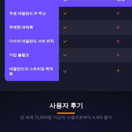
무료 네덜란드 IP 주소
예
아니오
무제한 대역폭
예
아니오
다수의 네덜란드 서버 위치
예
아니오
가입 불필요
예
아니오
네덜란드의 스트리밍 최적
예
불확실
화
사용자 후기
전 세계 12,500명 이상의 사용자로부터 4.8/5 평가