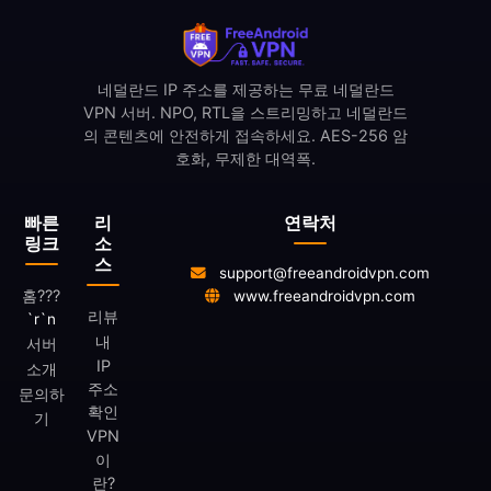
네덜란드 IP 주소를 제공하는 무료 네덜란드
VPN 서버. NPO, RTL을 스트리밍하고 네덜란드
의 콘텐츠에 안전하게 접속하세요. AES-256 암
호화, 무제한 대역폭.
빠른
리
연락처
링크
소
스
support@freeandroidvpn.com
홈
???
www.freeandroidvpn.com
리뷰
`r`n
내
서버
IP
소개
주소
문의하
확인
기
VPN
이
란?