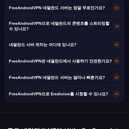
FreeAndroidVPN 네덜란드 서버는 정말 무료인가요?
네! FreeAndroidVPN 네덜란드 서버는 숨겨진 비
FreeAndroidVPN으로 네덜란드의 콘텐츠를 스트리밍할
용 없이 100% 무료입니다. 암스테르담, 로테르담,
수 있나요?
헤이그, 위트레흐트, 에인트호번의 네덜란드 VPN
네덜란드 VPN은 NPO Start(무료), RTL XL,
서버에 무제한 접속을 제공합니다.
네덜란드 서버 위치는 어디에 있나요?
Videoland, Ziggo Sport 스트리밍에 최적화되어
있습니다. 대부분의 사용자에게 버퍼 없는 HD 스
FreeAndroidVPN은 네덜란드 전역의 암스테르담,
FreeAndroidVPN은 네덜란드에서 사용하기 안전한가요?
트리밍을 제공합니다.
로테르담, 헤이그, 위트레흐트, 에인트호번에 여러
고속 서버를 유지합니다. 모든 서버는 최대 속도를
물론입니다. AES-256 암호화와 Autoriteit
FreeAndroidVPN 네덜란드 서버는 얼마나 빠른가요?
위해 10Gbps 연결을 제공합니다. 앱에서 선호하는
Persoonsgegevens 하의 네덜란드의 강력한
네덜란드의 도시를 선택하여 위치와 필요에 따라
GDPR 프레임워크를 결합합니다. 노로그 정책으로
10Gbps에서 뛰어난 속도를 제공합니다. 네덜란드
FreeAndroidVPN으로 Eredivisie를 시청할 수 있나요?
최적의 성능을 얻을 수 있습니다.
추가 보호를 제공합니다.
평균 속도는 240Mbps로 유럽에서 가장 빠른 수준
이며, VPN은 세계 최대 인터넷 교환소인 AMS-IX
네, ESPN NL과 Ziggo Sport에서 Eredivisie를 시
에 연결됩니다.
청할 수 있습니다. NPO는 네덜란드 IP로 KNVB 컵
과 오라녜 대표팀 경기 일부를 무료로 방송합니다.