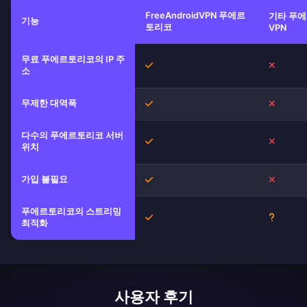
FreeAndroidVPN 푸에르
기타 푸
기능
토리코
VPN
무료 푸에르토리코의 IP 주
예
아니오
소
무제한 대역폭
예
아니오
다수의 푸에르토리코 서버
예
아니오
위치
가입 불필요
예
아니오
푸에르토리코의 스트리밍
예
불확실
최적화
사용자 후기