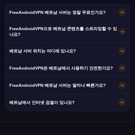
FreeAndroidVPN 베트남 서버는 정말 무료인가요?
네! FreeAndroidVPN 베트남 서버는 100% 무료입
FreeAndroidVPN으로 베트남 콘텐츠를 스트리밍할 수 있
니다. 500만 명 이상의 해외 베트남인(Việt Kiều)
나요?
에게 필수적입니다.
베트남 VPN은 VTV와 HTV에 최적화되어 원활한
베트남 서버 위치는 어디에 있나요?
베트남어 스트리밍을 제공합니다.
FreeAndroidVPN은 베트남 전역의 하노이, 호치민
FreeAndroidVPN은 베트남에서 사용하기 안전한가요?
시, 다낭에 여러 고속 서버를 유지합니다. 모든 서
버는 최대 속도를 위해 10Gbps 연결을 제공합니
물론입니다. AES-256 암호화와 엄격한 노로그 정
FreeAndroidVPN 베트남 서버는 얼마나 빠른가요?
다. 앱에서 선호하는 베트남 도시를 선택하여 위치
책을 사용합니다. 정부 인터넷 통제가 있는 베트남
와 필요에 따라 최적의 성능을 얻으세요.
에서 특히 중요합니다.
10Gbps 서버를 운영합니다. 베트남의 평균 인터넷
베트남에서 인터넷 검열이 있나요?
속도는 FPT, VNPT, Viettel 광섬유로 60Mbps입니
다.
네, 베트남은 Facebook을 간헐적으로 차단하고,
정치적 콘텐츠를 검열하며, 데이터 현지화를 요구
하는 사이버보안법을 시행합니다. VPN은 제한 없