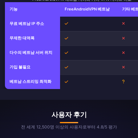
기능
FreeAndroidVPN 베트남
기타 베트
무료 베트남 IP 주소
예
아니오
무제한 대역폭
예
아니오
다수의 베트남 서버 위치
예
아니오
가입 불필요
예
아니오
베트남 스트리밍 최적화
예
불확실
사용자 후기
전 세계 12,500명 이상의 사용자로부터 4.8/5 평가