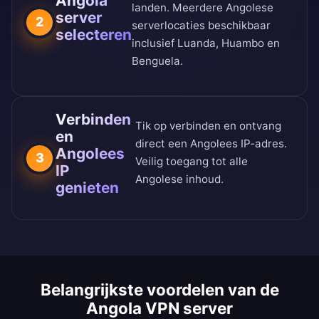
Angola
landen
. Meerdere Angolese
server
2
serverlocaties beschikbaar
selecteren
inclusief Luanda, Huambo en
Benguela.
Verbinden
Tik op verbinden en ontvang
en
direct een Angolees IP-adres.
Angolees
3
Veilig toegang tot alle
IP
Angolese inhoud.
genieten
Belangrijkste voordelen van de
Angola VPN server