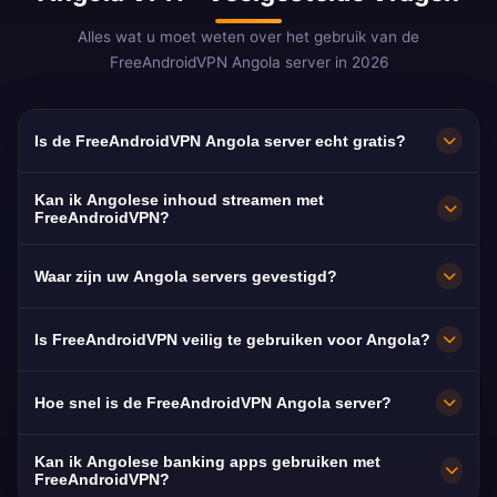
Alles wat u moet weten over het gebruik van de
FreeAndroidVPN Angola server in 2026
Is de FreeAndroidVPN Angola server echt gratis?
Ja! De FreeAndroidVPN Angola server is 100%
Kan ik Angolese inhoud streamen met
gratis zonder verborgen kosten, proefperiodes
FreeAndroidVPN?
of creditcards. We bieden onbeperkte toegang
Onze Angola VPN servers zijn geoptimaliseerd
Waar zijn uw Angola servers gevestigd?
tot Angola VPN servers in Luanda, Huambo en
voor het streamen op Angolese platforms
Benguela zonder enige betaling.
zoals TPA, TV Zimbo en Canal de Angola. De
FreeAndroidVPN onderhoudt meerdere snelle
Is FreeAndroidVPN veilig te gebruiken voor Angola?
meeste gebruikers genieten van HD-streaming
servers in Angola inclusief Luanda, Huambo en
zonder buffering.
Benguela. Alle servers hebben 10 Gbps
Absoluut. FreeAndroidVPN gebruikt militaire
Hoe snel is de FreeAndroidVPN Angola server?
verbindingen voor maximale snelheid.
AES-256 versleuteling. We handhaven een
strikt no-log beleid. Uw Angolese
Onze Angola servers leveren uitstekende
Kan ik Angolese banking apps gebruiken met
surfactiviteiten blijven volledig privé.
snelheden met 10 Gbps netwerkcapaciteit. De
FreeAndroidVPN?