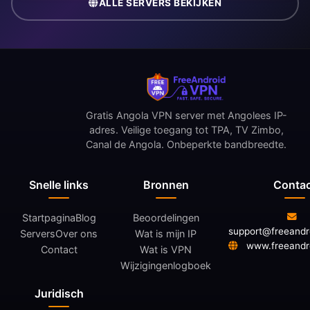
ALLE SERVERS BEKIJKEN
Gratis Angola VPN server met Angolees IP-
adres. Veilige toegang tot TPA, TV Zimbo,
Canal de Angola. Onbeperkte bandbreedte.
Snelle links
Bronnen
Conta
Startpagina
Blog
Beoordelingen
support@freeand
Servers
Over ons
Wat is mijn IP
www.freeandr
Contact
Wat is VPN
Wijzigingenlogboek
Juridisch