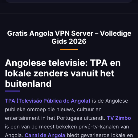
gemiddelde internetsnelheid in Angola is
Ja, Angola VPN wordt vaak gebruikt voor
ongeveer 20 Mbps, en onze VPN is
toegang tot Angolese bankdiensten vanuit het
geoptimaliseerd om snelheidsverlies te
buitenland. Veilig toegang tot Banco BFA,
minimaliseren.
Gratis Angola VPN Server – Volledige
Banco BAI en Millennium Atlantico apps.
Gids 2026
Angolese televisie: TPA en
lokale zenders vanuit het
buitenland
TPA (Televisão Pública de Angola)
is de Angolese
publieke omroep die nieuws, cultuur en
entertainment in het Portugees uitzendt.
TV Zimbo
is een van de meest bekeken privé-tv-kanalen van
Angola.
Canal de Angola
biedt gevarieerde lokale en