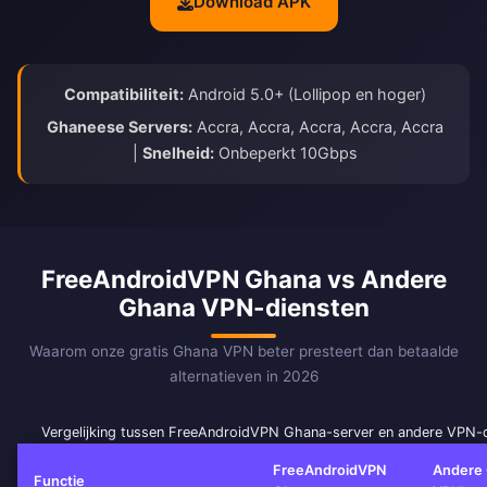
Download APK
Compatibiliteit:
Android 5.0+ (Lollipop en hoger)
Ghaneese Servers:
Accra, Accra, Accra, Accra, Accra
|
Snelheid:
Onbeperkt 10Gbps
FreeAndroidVPN Ghana vs Andere
Ghana VPN-diensten
Waarom onze gratis Ghana VPN beter presteert dan betaalde
alternatieven in 2026
Vergelijking tussen FreeAndroidVPN Ghana-server en andere VPN-
FreeAndroidVPN
Andere
Functie