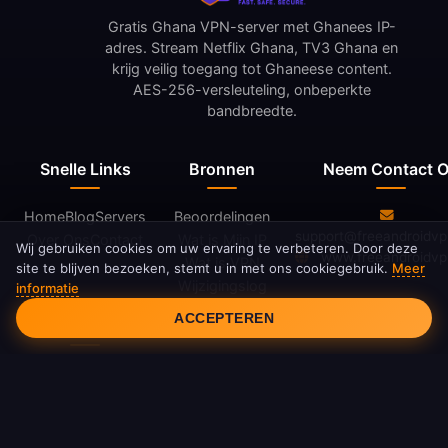
Gratis Ghana VPN-server met Ghanees IP-
adres. Stream Netflix Ghana, TV3 Ghana en
krijg veilig toegang tot Ghaneese content.
AES-256-versleuteling, onbeperkte
bandbreedte.
Snelle Links
Bronnen
Neem Contact 
Home
Blog
Servers
Beoordelingen
support@freeandroidv
Over Ons
Contact
Wat is Mijn IP
Wij gebruiken cookies om uw ervaring te verbeteren. Door deze
www.freeandroidv
Wat is VPN
site te blijven bezoeken, stemt u in met ons cookiegebruik.
Meer
Wijzigingslog
informatie
Cookietoestemming
ACCEPTEREN
Juridisch
Privacybeleid
Servicevoorwaarden
Cookiebeleid
DMCA