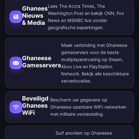
Lees The Accra Times, The
Ghanees
Washington Post en bekijk CNN, Fox
Nieuws
News en MSNBC live zonder
& Media
geografische beperkingen.
Maak verbinding met Ghaneese
gameservers voor de beste
Ghaneese
multiplayerervaring op Steam,
Gameservers
Xbox Live en PlayStation
Network. Bekijk alle
beschikbare
serverlocaties
.
Beveiligd
Bescherm uw gegevens op
Ghanees
Ghaneese openbare WiFi-netwerken
WiFi
met militaire versleuteling.
Surf anoniem op Ghaneese