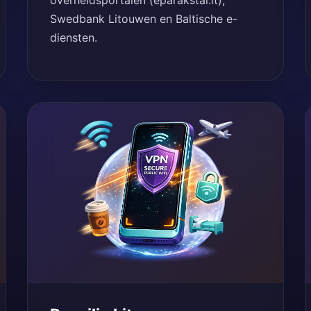
overheidsportalen (eparakstai.lt),
Swedbank Litouwen en Baltische e-
diensten.