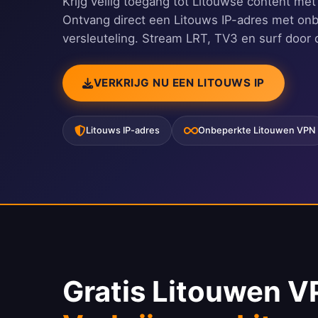
Krijg veilig toegang tot Litouwse content me
Ontvang direct een Litouws IP-adres met onb
versleuteling. Stream LRT, TV3 en surf door d
VERKRIJG NU EEN LITOUWS IP
Litouws IP-adres
Onbeperkte Litouwen VPN
Gratis Litouwen V