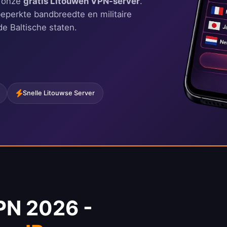
t onze
gratis Litouwen VPN-server
.
eperkte bandbreedte en militaire
e Baltische staten.
Snelle Litouwse Server
PN 2026 -