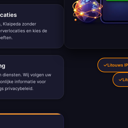
caties
s, Klaipeda zonder
erverlocaties
en kies de
eften.
ng
Litouws IP
 diensten. Wij volgen uw
Li
onlijke informatie voor
gs privacybeleid
.