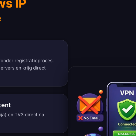
ws IP
e
onder registratieproces.
rvers en krijg direct
tent
ija) en TV3 direct na