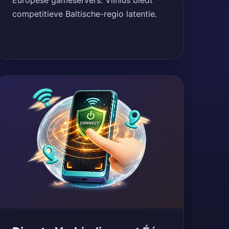
Europese gameservers. Vilnius biedt
competitieve Baltische-regio latentie.