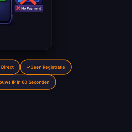
 Direct
Geen Registratie
touws IP in 60 Seconden