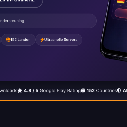
ndersteuning
152 Landen
Ultrasnelle Servers
wnloads
4.8 / 5
Google Play Rating
152
Countries
A