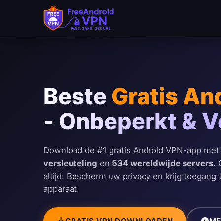
Ga naar hoofdinhoud
Beste
Gratis An
- Onbeperkt & Ve
Download de #1 gratis Android VPN-app me
versleuteling
en
534 wereldwijde servers
. 
altijd. Bescherm uw privacy en krijg toegang
apparaat.
GRATIS VPN DOWNLOADEN
ME