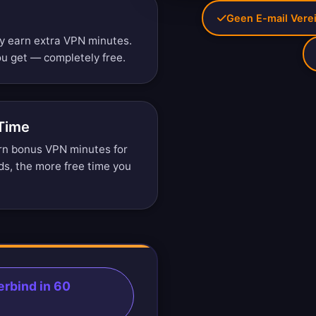
Geen E-mail Verei
ly earn extra VPN minutes.
u get — completely free.
 Time
arn bonus VPN minutes for
ds, the more free time you
rbind in 60