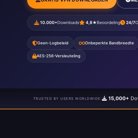
10.000+
Downloads
4,8★
Beoordeling
24/7
O
Geen-Logbeleid
Onbeperkte Bandbreedte
AES-256-Versleuteling
15,000+
Do
TRUSTED BY USERS WORLDWIDE: