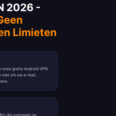
N 2026 -
 Geen
en Limieten
n onze gratis Android VPN
 niet om uw e-mail,
vens.
PN's die overgaan op