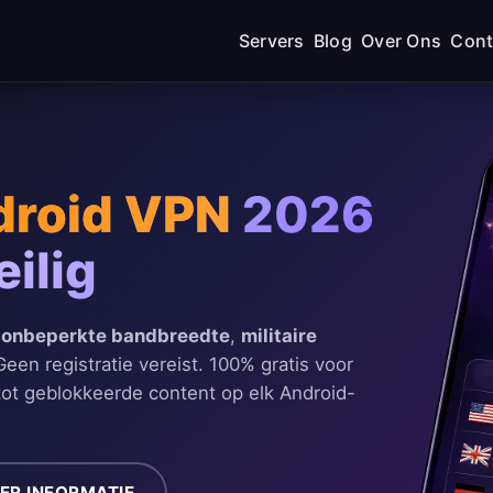
Servers
Blog
Over Ons
Cont
droid VPN
2026
ilig
t
onbeperkte bandbreedte
,
militaire
Geen registratie vereist. 100% gratis voor
 tot geblokkeerde content op elk Android-
ER INFORMATIE