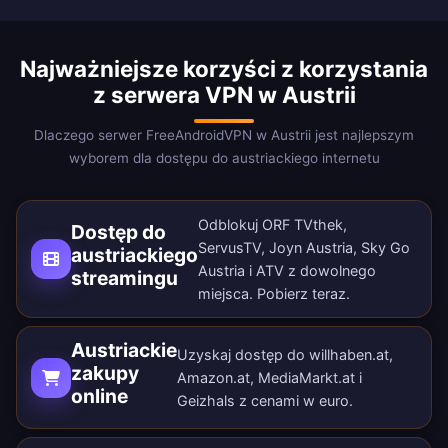
Najważniejsze korzyści z korzystania
z serwera VPN w Austrii
Dlaczego serwer FreeAndroidVPN w Austrii jest najlepszym
wyborem dla dostępu do austriackiego internetu
Odblokuj ORF TVthek,
Dostęp do
ServusTV, Joyn Austria, Sky Go
austriackiego
Austria i ATV z dowolnego
streamingu
miejsca.
Pobierz teraz
.
Austriackie
Uzyskaj dostęp do willhaben.at,
zakupy
Amazon.at, MediaMarkt.at i
online
Geizhals z cenami w euro.