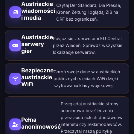
Austriackie
Czytaj Der Standard, Die Presse,
wiadomości
Kronen Zeitung i oglądaj ZIB na
i media
ORF bez ograniczeń.
Austriackie
Połącz się z serwerami EU Central
serwery
przez Wiedeń. Sprawdź wszystkie
gier
lokalizacje serwerów
.
Bezpieczne
Chroń swoje dane w austriackich
austriackie
publicznych sieciach WiFi dzięki
WiFi
szyfrowaniu klasy wojskowej.
Przeglądaj austriackie strony
anonimowo bez śledzenia
przez austriackich dostawców
Pełna
internetu czy reklamodawców.
anonimowość
Przeczytaj naszą
politykę