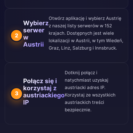
Otwórz aplikację i wybierz Austrię
Wybierz
z naszej
listy serwerów w 152
serwer
krajach
. Dostępnych jest wiele
2
w
lokalizacji w Austrii, w tym Wiedeń,
Austrii
Graz, Linz, Salzburg i Innsbruck.
Dotknij połącz i
Połącz się i
natychmiast uzyskaj
korzystaj z
austriacki adres IP.
3
austriackiego
Korzystaj ze wszystkich
IP
austriackich treści
bezpiecznie.