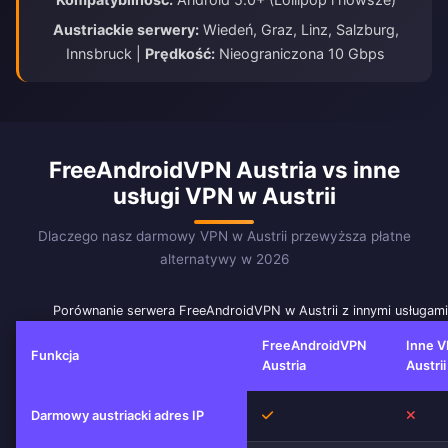
Austriackie serwery:
Wiedeń, Graz, Linz, Salzburg,
Innsbruck |
Prędkość:
Nieograniczona 10 Gbps
FreeAndroidVPN Austria vs inne
usługi VPN w Austrii
Dlaczego nasz darmowy VPN w Austrii przewyższa płatne
alternatywy w 2026
Porównanie serwera FreeAndroidVPN w Austrii z innymi usługam
FreeAndroidVPN
Inne V
Funkcja
Austria
Austrii
Tak
Nie
Darmowy austriacki adres IP