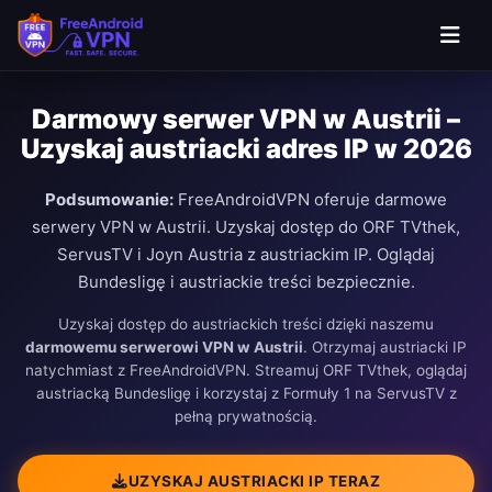
Darmowy serwer VPN w Austrii –
Uzyskaj austriacki adres IP w 2026
Podsumowanie:
FreeAndroidVPN oferuje darmowe
serwery VPN w Austrii. Uzyskaj dostęp do ORF TVthek,
ServusTV i Joyn Austria z austriackim IP. Oglądaj
Bundesligę i austriackie treści bezpiecznie.
Uzyskaj dostęp do austriackich treści dzięki naszemu
darmowemu serwerowi VPN w Austrii
. Otrzymaj austriacki IP
natychmiast z FreeAndroidVPN. Streamuj ORF TVthek, oglądaj
austriacką Bundesligę i korzystaj z Formuły 1 na ServusTV z
pełną prywatnością.
UZYSKAJ AUSTRIACKI IP TERAZ