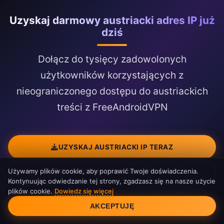
Uzyskaj darmowy austriacki adres IP już
dziś
Dołącz do tysięcy zadowolonych
użytkowników korzystających z
nieograniczonego dostępu do austriackich
treści z FreeAndroidVPN
UZYSKAJ AUSTRIACKI IP TERAZ
Używamy plików cookie, aby poprawić Twoje doświadczenia.
ZOBACZ WSZYSTKIE SERWERY
Kontynuując odwiedzanie tej strony, zgadzasz się na nasze użycie
plików cookie.
Dowiedz się więcej
Zgoda na pliki cookie
AKCEPTUJĘ