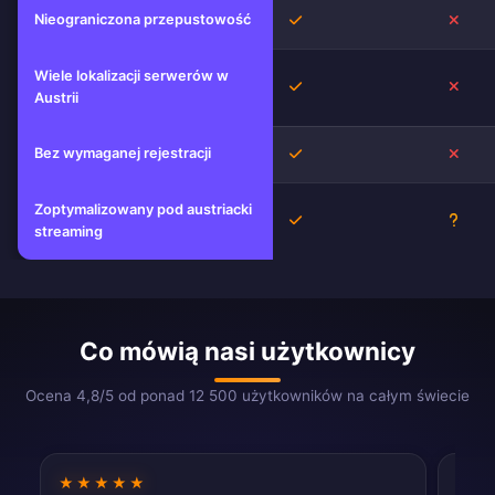
Nieograniczona przepustowość
Tak
Nie
Wiele lokalizacji serwerów w
Tak
Nie
Austrii
Bez wymaganej rejestracji
Tak
Nie
Zoptymalizowany pod austriacki
Tak
Niez
streaming
Co mówią nasi użytkownicy
Ocena 4,8/5 od ponad 12 500 użytkowników na całym świecie
★★★★★
★★