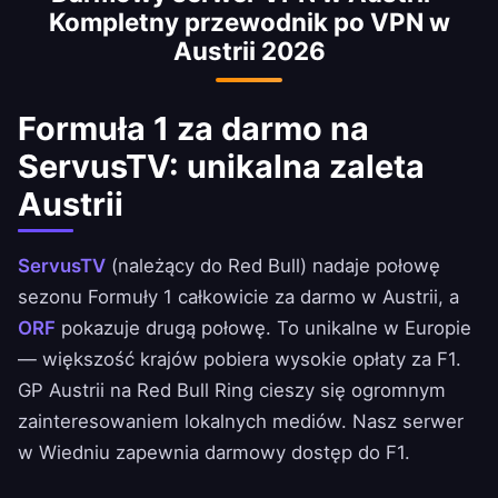
Kompletny przewodnik po VPN w
do F1, za który w innych krajach trzeba płacić.
Austrii 2026
Formuła 1 za darmo na
ServusTV: unikalna zaleta
Austrii
ServusTV
(należący do Red Bull) nadaje połowę
sezonu Formuły 1 całkowicie za darmo w Austrii, a
ORF
pokazuje drugą połowę. To unikalne w Europie
— większość krajów pobiera wysokie opłaty za F1.
GP Austrii na Red Bull Ring cieszy się ogromnym
zainteresowaniem lokalnych mediów. Nasz serwer
w Wiedniu zapewnia darmowy dostęp do F1.