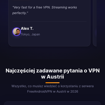
"Very fast for a free VPN. Streaming works
"Very
perfectly."
perfe
Alex T.
Tokyo, Japan
Najczęściej zadawane pytania o VPN
w Austrii
Wszystko, co musisz wiedzieć o korzystaniu z serwera
FreeAndroidVPN w Austrii w 2026