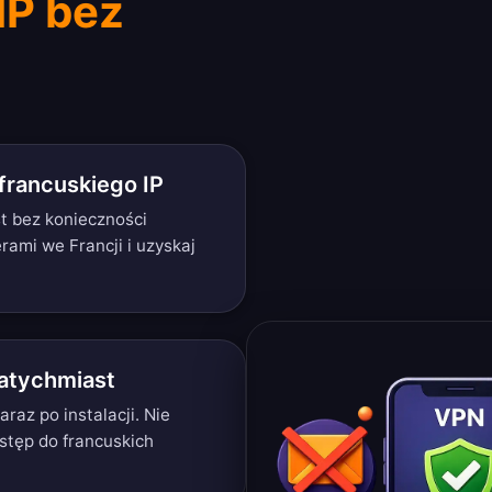
IP bez
francuskiego IP
st bez konieczności
erami we Francji i uzyskaj
natychmiast
araz po instalacji. Nie
stęp do francuskich