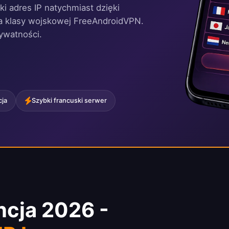
ki adres IP natychmiast dzięki
ia klasy wojskowej FreeAndroidVPN.
rywatności.
cja
Szybki francuski serwer
cja 2026 -