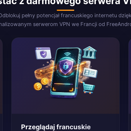
stać z darmowego serwera V
Odblokuj pełny potencjał francuskiego internetu dzięk
malizowanym serwerom VPN we Francji od FreeAndr
Przeglądaj francuskie