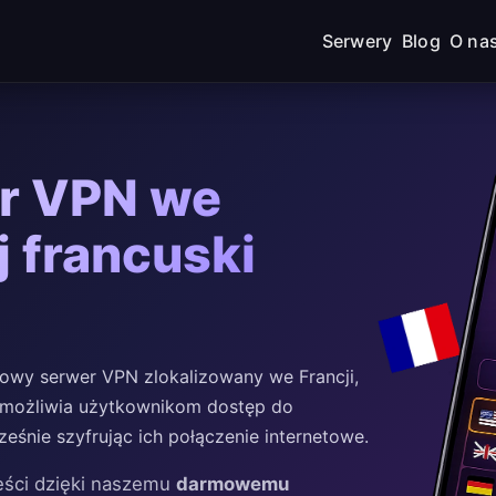
Serwery
Blog
O na
r VPN we
j francuski
wy serwer VPN zlokalizowany we Francji,
. Umożliwia użytkownikom dostęp do
ześnie szyfrując ich połączenie internetowe.
eści dzięki naszemu
darmowemu