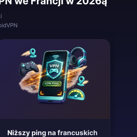
PN we Francji w 2026ą
i
oidVPN
Niższy ping na francuskich