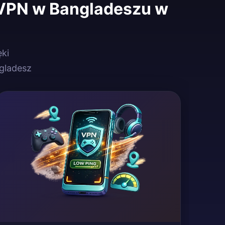
 VPN w Bangladeszu w
ęki
gladesz