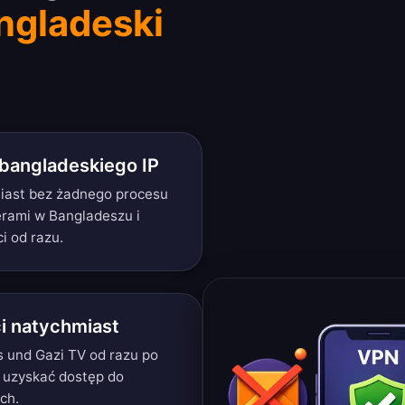
ngladeski
bangladeskiego IP
miast bez żadnego procesu
werami w Bangladeszu i
i od razu.
i natychmiast
s und Gazi TV od razu po
y uzyskać dostęp do
ch.