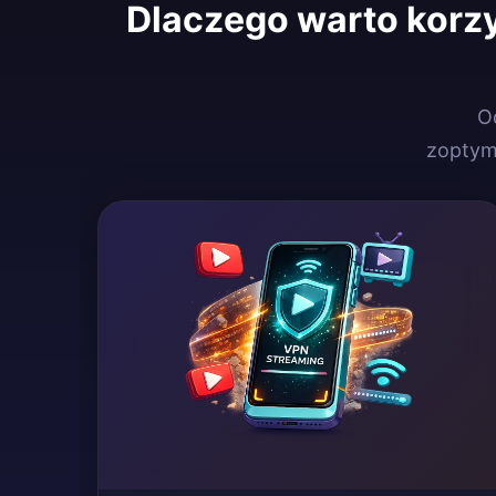
Dlaczego warto korz
Od
zoptym