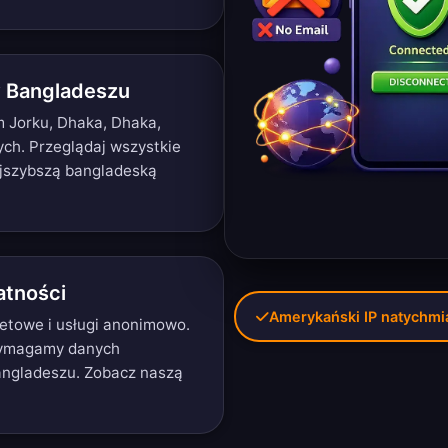
w Bangladeszu
 Jorku, Dhaka, Dhaka,
ych.
Przeglądaj wszystkie
ajszybszą bangladeską
tności
Amerykański IP natychmi
netowe i usługi anonimowo.
 wymagamy danych
angladeszu. Zobacz naszą