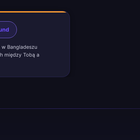
kund
mi w Bangladeszu
ch między Tobą a