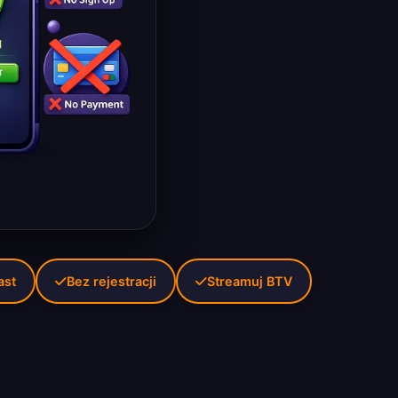
ast
Bez rejestracji
Streamuj BTV