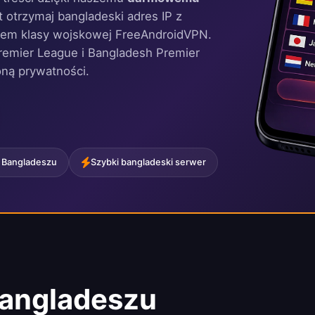
t otrzymaj bangladeski adres IP z
niem klasy wojskowej FreeAndroidVPN.
remier League i Bangladesh Premier
oną prywatności.
 Bangladeszu
Szybki bangladeski serwer
angladeszu