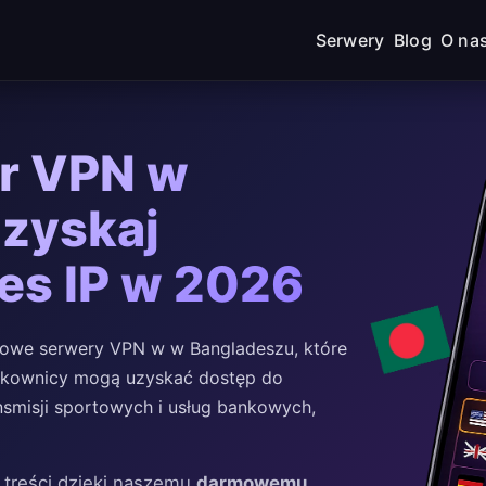
Serwery
Blog
O na
r VPN w
Uzyskaj
es IP w 2026
owe serwery VPN w w Bangladeszu, które
żytkownicy mogą uzyskać dostęp do
smisji sportowych i usług bankowych,
 treści dzięki naszemu
darmowemu