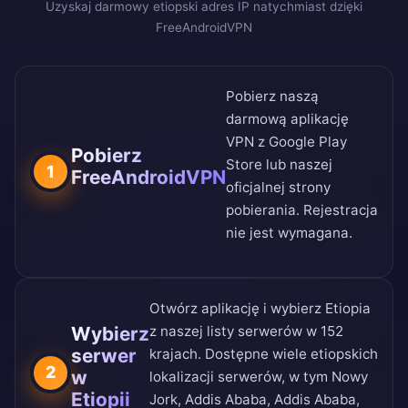
Uzyskaj darmowy etiopski adres IP natychmiast dzięki
FreeAndroidVPN
Pobierz naszą
darmową aplikację
VPN z
Google Play
Pobierz
Store
lub naszej
1
FreeAndroidVPN
oficjalnej strony
pobierania
. Rejestracja
nie jest wymagana.
Otwórz aplikację i wybierz Etiopia
Wybierz
z naszej
listy serwerów w 152
serwer
krajach
. Dostępne wiele etiopskich
2
w
lokalizacji serwerów, w tym Nowy
Etiopii
Jork, Addis Ababa, Addis Ababa,