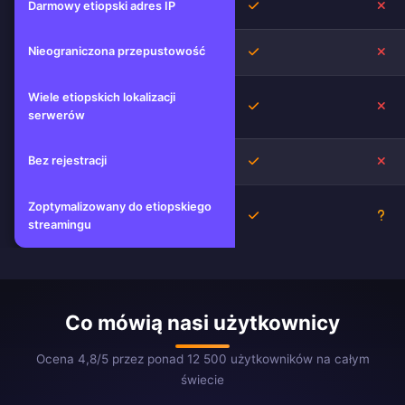
Tak
Nie
Darmowy etiopski adres IP
Nieograniczona przepustowość
Tak
Nie
Wiele etiopskich lokalizacji
Tak
Nie
serwerów
Bez rejestracji
Tak
Nie
Zoptymalizowany do etiopskiego
Tak
Nie
streamingu
Co mówią nasi użytkownicy
Ocena 4,8/5 przez ponad 12 500 użytkowników na całym
świecie