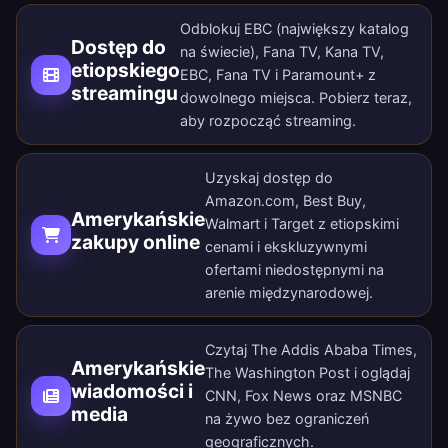
Odblokuj EBC (największy katalog
Dostęp do
na świecie), Fana TV, Kana TV,
etiopskiego
EBC, Fana TV i Paramount+ z
streamingu
dowolnego miejsca.
Pobierz teraz
,
aby rozpocząć streaming.
Uzyskaj dostęp do
Amazon.com, Best Buy,
Amerykańskie
Walmart i Target z etiopskimi
zakupy online
cenami i ekskluzywnymi
ofertami niedostępnymi na
arenie międzynarodowej.
Czytaj The Addis Ababa Times,
Amerykańskie
The Washington Post i oglądaj
wiadomości i
CNN, Fox News oraz MSNBC
media
na żywo bez ograniczeń
geograficznych.