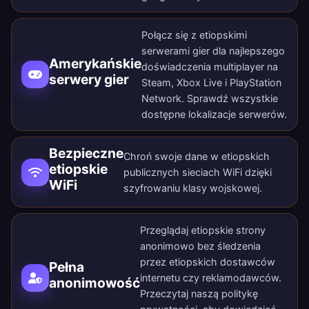
Połącz się z etiopskimi
serwerami gier dla najlepszego
Amerykańskie
doświadczenia multiplayer na
serwery gier
Steam, Xbox Live i PlayStation
Network. Sprawdź wszystkie
dostępne lokalizacje serwerów
.
Bezpieczne
Chroń swoje dane w etiopskich
etiopskie
publicznych sieciach WiFi dzięki
WiFi
szyfrowaniu klasy wojskowej.
Przeglądaj etiopskie strony
anonimowo bez śledzenia
przez etiopskich dostawców
Pełna
internetu czy reklamodawców.
anonimowość
Przeczytaj naszą
politykę