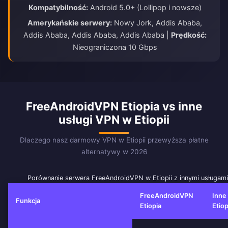
Kompatybilność:
Android 5.0+ (Lollipop i nowsze)
Amerykańskie serwery:
Nowy Jork, Addis Ababa,
Addis Ababa, Addis Ababa, Addis Ababa |
Prędkość:
Nieograniczona 10 Gbps
FreeAndroidVPN Etiopia vs inne
usługi VPN w Etiopii
Dlaczego nasz darmowy VPN w Etiopii przewyższa płatne
alternatywy w 2026
Porównanie serwera FreeAndroidVPN w Etiopii z innymi usługam
FreeAndroidVPN
Inne
Funkcja
Etiopia
Etiop