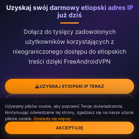
Uzyskaj swój darmowy etiopski adres IP
już dziś
Dołącz do tysięcy zadowolonych
użytkowników korzystających z
nieograniczonego dostępu do etiopskich
treści dzięki FreeAndroidVPN
UZYSKAJ ETIOPSKI IP TERAZ
ZOBACZ WSZYSTKIE SERWERY
Używamy plików cookie, aby poprawić Twoje doświadczenia.
Kontynuując odwiedzanie tej strony, zgadzasz się na nasze użycie
plików cookie.
Dowiedz się więcej
Zgoda na pliki cookie
AKCEPTUJĘ