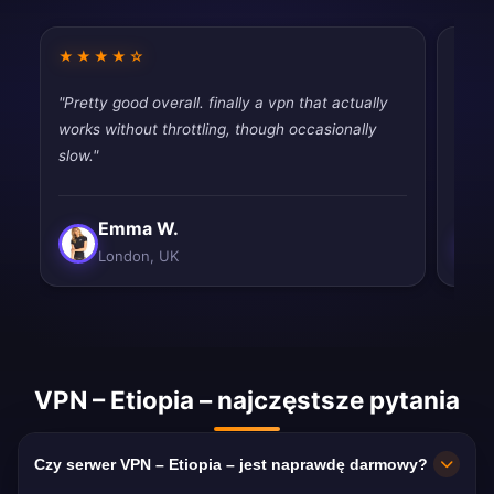
★★★★☆
★★
"Pretty good overall. finally a vpn that actually
"Fina
works without throttling, though occasionally
throt
slow."
never
Emma W.
London, UK
VPN – Etiopia – najczęstsze pytania
Czy serwer VPN – Etiopia – jest naprawdę darmowy?