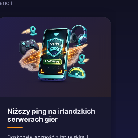
andii
Niższy ping na irlandzkich
serwerach gier
Doskonała łączność z brytyjskimi i