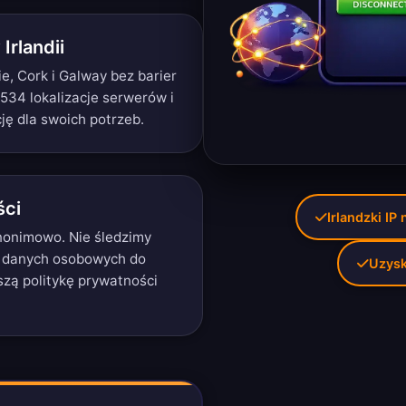
Irlandii
e, Cork i Galway bez barier
 534 lokalizacje serwerów
i
ję dla swoich potrzeb.
ści
Irlandzki IP
 anonimowo. Nie śledzimy
 danych osobowych do
Uzysk
aszą
politykę prywatności