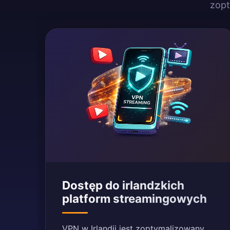
zopt
Dostęp do irlandzkich
platform streamingowych
VPN w Irlandii jest zoptymalizowany