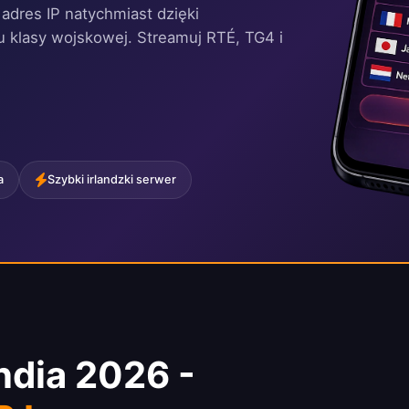
i adres IP natychmiast dzięki
u klasy wojskowej. Streamuj RTÉ, TG4 i
a
Szybki irlandzki serwer
ndia 2026 -