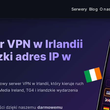
Serwery
Blog
O na
 VPN w Irlandii
zki adres IP w
y serwer VPN w Irlandii, który kieruje ruch
 Media Ireland, TG4 i irlandzkie wydarzenia
eści dzięki naszemu
darmowemu