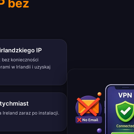
IP bez
rlandzkiego IP
t bez konieczności
rami w Irlandii i uzyskaj
atychmiast
 Ireland zaraz po instalacji.