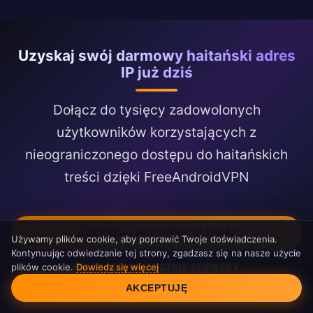
Uzyskaj swój darmowy haitański adres
IP już dziś
Dołącz do tysięcy zadowolonych
użytkowników korzystających z
nieograniczonego dostępu do haitańskich
treści dzięki FreeAndroidVPN
UZYSKAJ HAITAŃSKI IP TERAZ
Używamy plików cookie, aby poprawić Twoje doświadczenia.
Kontynuując odwiedzanie tej strony, zgadzasz się na nasze użycie
plików cookie.
Dowiedz się więcej
ZOBACZ WSZYSTKIE SERWERY
Zgoda na pliki cookie
AKCEPTUJĘ