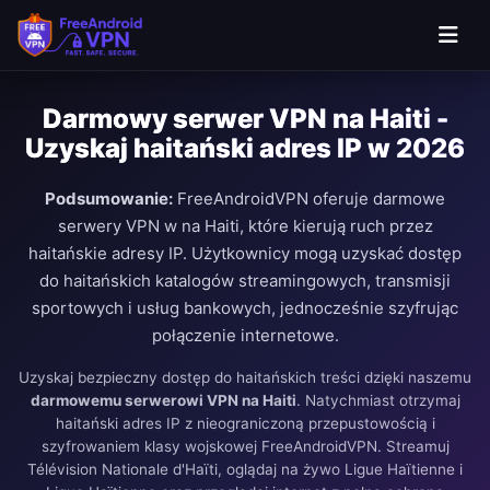
Darmowy serwer VPN na Haiti -
Uzyskaj haitański adres IP w 2026
Podsumowanie:
FreeAndroidVPN oferuje darmowe
serwery VPN w na Haiti, które kierują ruch przez
haitańskie adresy IP. Użytkownicy mogą uzyskać dostęp
do haitańskich katalogów streamingowych, transmisji
sportowych i usług bankowych, jednocześnie szyfrując
połączenie internetowe.
Uzyskaj bezpieczny dostęp do haitańskich treści dzięki naszemu
darmowemu serwerowi VPN na Haiti
. Natychmiast otrzymaj
haitański adres IP z nieograniczoną przepustowością i
szyfrowaniem klasy wojskowej FreeAndroidVPN. Streamuj
Télévision Nationale d'Haïti, oglądaj na żywo Ligue Haïtienne i