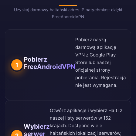
Uzyskaj darmowy haitański adres IP natychmiast dzięki
FreeAndroidVPN
Pobierz naszą
darmową aplikację
VPN z
Google Play
Pobierz
Store
lub naszej
1
FreeAndroidVPN
oficjalnej strony
pobierania
. Rejestracja
nie jest wymagana.
Otwórz aplikację i wybierz Haiti z
naszej
listy serwerów w 152
Wybierz
krajach
. Dostępne wiele
serwer
haitańskich lokalizacji serwerów,
2