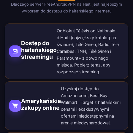
Dlaczego serwer FreeAndroidVPN na Haiti jest najlepszym
wyborem do dostępu do haitańskiego internetu
Odblokuj Télévision Nationale
d'Haïti (największy katalog na
Dostęp do
świecie), Télé Ginen, Radio Télé
haitańskiego
Caraïbes, TNH, Télé Ginen i
streamingu
Paramount+ z dowolnego
miejsca.
Pobierz teraz
, aby
rozpocząć streaming.
Uzyskaj dostęp do
Amazon.com, Best Buy,
Amerykańskie
Walmart i Target z haitańskimi
zakupy online
cenami i ekskluzywnymi
ofertami niedostępnymi na
arenie międzynarodowej.