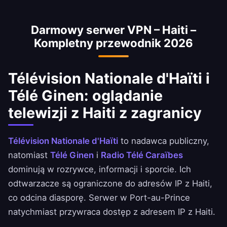
Crédit są dostępne z adresem IP z Haiti.
Przestrzegaj regulaminu swojego banku.
Darmowy serwer VPN – Haiti –
Kompletny przewodnik 2026
Télévision Nationale d'Haïti i
Télé Ginen: oglądanie
telewizji z Haiti z zagranicy
Télévision Nationale d'Haïti
to nadawca publiczny,
natomiast
Télé Ginen
i
Radio Télé Caraïbes
dominują w rozrywce, informacji i sporcie. Ich
odtwarzacze są ograniczone do adresów IP z Haiti,
co odcina diasporę. Serwer w Port-au-Prince
natychmiast przywraca dostęp z adresem IP z Haiti.