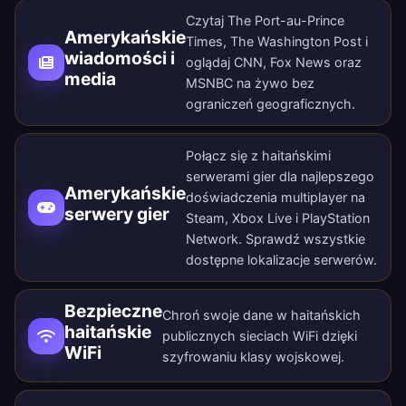
Czytaj The Port-au-Prince
Amerykańskie
Times, The Washington Post i
wiadomości i
oglądaj CNN, Fox News oraz
media
MSNBC na żywo bez
ograniczeń geograficznych.
Połącz się z haitańskimi
serwerami gier dla najlepszego
Amerykańskie
doświadczenia multiplayer na
serwery gier
Steam, Xbox Live i PlayStation
Network. Sprawdź wszystkie
dostępne lokalizacje serwerów
.
Bezpieczne
Chroń swoje dane w haitańskich
haitańskie
publicznych sieciach WiFi dzięki
WiFi
szyfrowaniu klasy wojskowej.