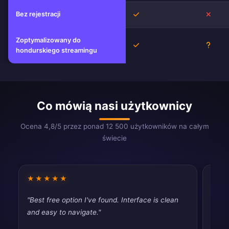
Bez rejestracji
Tak
Nie
Zoptymalizowany do
Tak
Niezn
hondurskiego streamingu
Co mówią nasi użytkownicy
Ocena 4,8/5 przez ponad 12 500 użytkowników na całym
świecie
★★★★★
★★
"Best free option I've found. Interface is clean
"Pret
and easy to navigate."
vpns,