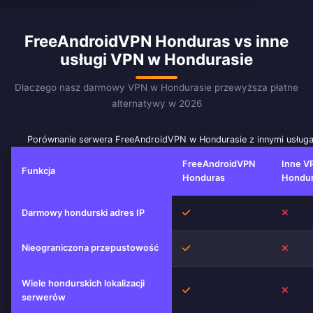
FreeAndroidVPN Honduras vs inne
usługi VPN w Hondurasie
Dlaczego nasz darmowy VPN w Hondurasie przewyższa płatne
alternatywy w 2026
Porównanie serwera FreeAndroidVPN w Hondurasie z innymi usług
FreeAndroidVPN
Inne V
Funkcja
Honduras
Hondur
Tak
Nie
Darmowy hondurski adres IP
Nieograniczona przepustowość
Tak
Nie
Wiele hondurskich lokalizacji
Tak
Nie
serwerów