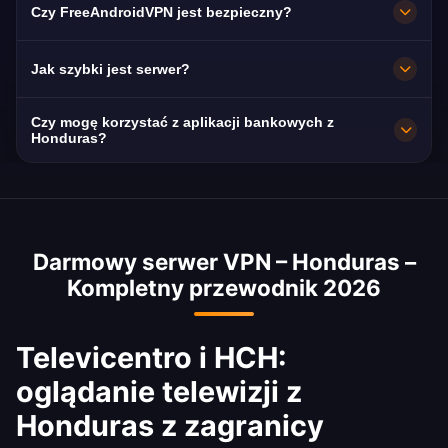
Czy FreeAndroidVPN jest bezpieczny?
prędkością 10 Gb/s i automatycznie
przełączają się na najbliższy dostępny.
Tak. Szyfrowanie AES-256 i ścisła polityka
Jak szybki jest serwer?
braku logów: Twoja aktywność pozostaje
prywatna.
Bardzo szybki, 10 Gb/s. Średnia prędkość w
Czy mogę korzystać z aplikacji bankowych z
kraju to 35 Mbps – idealna do streamingu HD.
Honduras?
Tak. Banco Atlántida, Banco Ficohsa i BAC
Honduras są dostępne z adresem IP z
Honduras. Przestrzegaj regulaminu swojego
Darmowy serwer VPN – Honduras –
banku.
Kompletny przewodnik 2026
Televicentro i HCH:
oglądanie telewizji z
Honduras z zagranicy