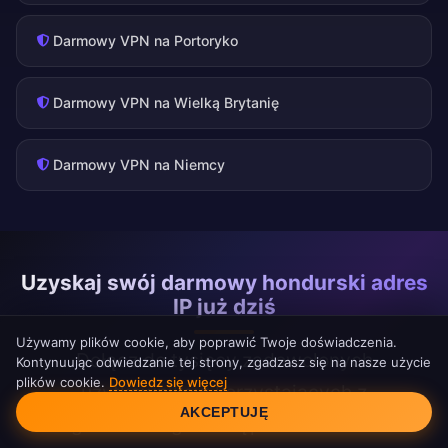
Darmowy VPN na Portoryko
Darmowy VPN na Wielką Brytanię
Darmowy VPN na Niemcy
Uzyskaj swój darmowy hondurski adres
IP już dziś
Używamy plików cookie, aby poprawić Twoje doświadczenia.
Dołącz do tysięcy zadowolonych
Kontynuując odwiedzanie tej strony, zgadzasz się na nasze użycie
plików cookie.
Dowiedz się więcej
Zgoda na pliki cookie
użytkowników korzystających z
AKCEPTUJĘ
nieograniczonego dostępu do hondurskich