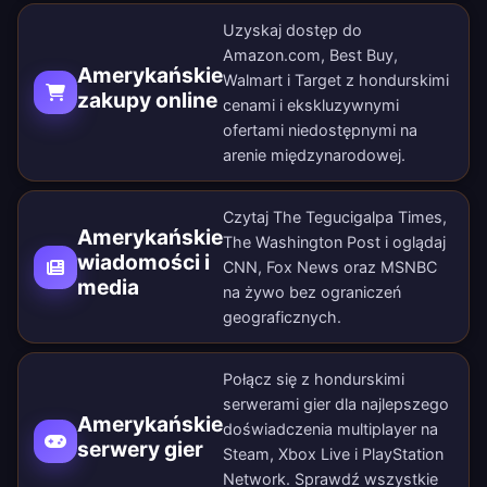
Uzyskaj dostęp do
Amazon.com, Best Buy,
Amerykańskie
Walmart i Target z hondurskimi
zakupy online
cenami i ekskluzywnymi
ofertami niedostępnymi na
arenie międzynarodowej.
Czytaj The Tegucigalpa Times,
Amerykańskie
The Washington Post i oglądaj
wiadomości i
CNN, Fox News oraz MSNBC
media
na żywo bez ograniczeń
geograficznych.
Połącz się z hondurskimi
serwerami gier dla najlepszego
Amerykańskie
doświadczenia multiplayer na
serwery gier
Steam, Xbox Live i PlayStation
Network. Sprawdź wszystkie