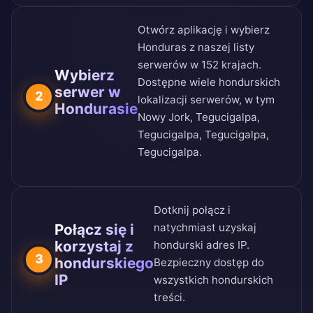
Otwórz aplikację i wybierz
Honduras z naszej
listy
serwerów w 152 krajach
.
Wybierz
Dostępne wiele hondurskich
serwer w
2
lokalizacji serwerów, w tym
Hondurasie
Nowy Jork, Tegucigalpa,
Tegucigalpa, Tegucigalpa,
Tegucigalpa.
Dotknij połącz i
Połącz się i
natychmiast uzyskaj
korzystaj z
hondurski adres IP.
3
hondurskiego
Bezpieczny dostęp do
IP
wszystkich hondurskich
treści.