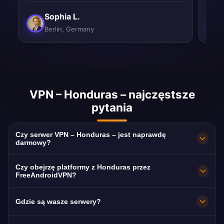
Sophia L.
Berlin, Germany
VPN – Honduras – najczęstsze
pytania
Czy serwer VPN – Honduras – jest naprawdę
darmowy?
W 100% darmowy. Serwery w Tegucigalpa bez
Czy obejrzę platformy z Honduras przez
abonamentu, karty i rejestracji, z
FreeAndroidVPN?
nielimitowanym transferem.
Tak. Serwer jest zoptymalizowany pod
Gdzie są wasze serwery?
Televicentro, HCH i Canal 11, zwykle w HD bez
przerw.
Tegucigalpa. Wszystkie węzły działają z