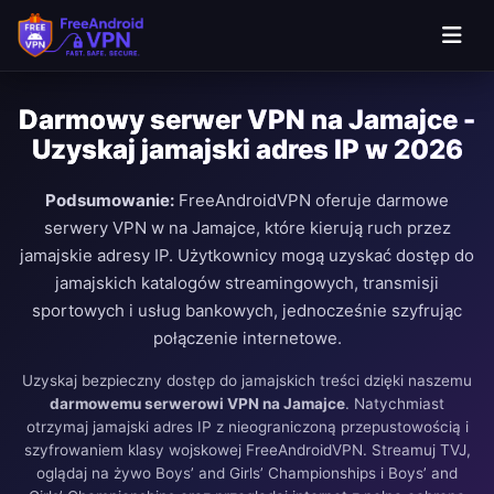
Darmowy serwer VPN na Jamajce -
Uzyskaj jamajski adres IP w 2026
Podsumowanie:
FreeAndroidVPN oferuje darmowe
serwery VPN w na Jamajce, które kierują ruch przez
jamajskie adresy IP. Użytkownicy mogą uzyskać dostęp do
jamajskich katalogów streamingowych, transmisji
sportowych i usług bankowych, jednocześnie szyfrując
połączenie internetowe.
Uzyskaj bezpieczny dostęp do jamajskich treści dzięki naszemu
darmowemu serwerowi VPN na Jamajce
. Natychmiast
otrzymaj jamajski adres IP z nieograniczoną przepustowością i
szyfrowaniem klasy wojskowej FreeAndroidVPN. Streamuj TVJ,
oglądaj na żywo Boys’ and Girls’ Championships i Boys’ and