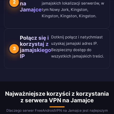
2
na
jamajskich lokalizacji serwerów, w
Jamajce
tym Nowy Jork, Kingston,
Kingston, Kingston, Kingston.
Połącz się i
Dotknij połącz i natychmiast
korzystaj z
uzyskaj jamajski adres IP.
3
jamajskiego
Bezpieczny dostęp do
IP
wszystkich jamajskich treści.
Najważniejsze korzyści z korzystania
z serwera VPN na Jamajce
Dlaczego serwer FreeAndroidVPN na Jamajce jest najlepszym