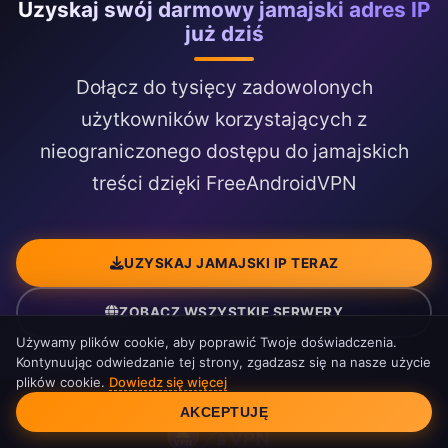
Uzyskaj swój darmowy jamajski adres IP
już dziś
Dołącz do tysięcy zadowolonych
użytkowników korzystających z
nieograniczonego dostępu do jamajskich
treści dzięki FreeAndroidVPN
UZYSKAJ JAMAJSKI IP TERAZ
ZOBACZ WSZYSTKIE SERWERY
Używamy plików cookie, aby poprawić Twoje doświadczenia.
Kontynuując odwiedzanie tej strony, zgadzasz się na nasze użycie
plików cookie.
Dowiedz się więcej
Zgoda na pliki cookie
AKCEPTUJĘ