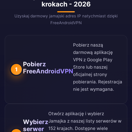
krokach - 2026
Uzyskaj darmowy jamajski adres IP natychmiast dzięki
FreeAndroidVPN
Pobierz naszą
darmową aplikację
VPN z
Google Play
Pobierz
Store
lub naszej
1
FreeAndroidVPN
oficjalnej strony
pobierania
. Rejestracja
nie jest wymagana.
Otwórz aplikację i wybierz
Wybierz
Jamajka z naszej
listy serwerów w
serwer
152 krajach
. Dostępne wiele