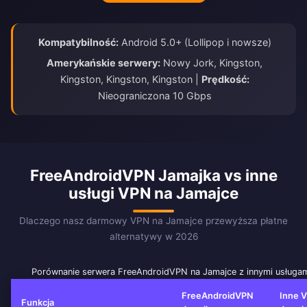
Kompatybilność:
Android 5.0+ (Lollipop i nowsze)
Amerykańskie serwery:
Nowy Jork, Kingston,
Kingston, Kingston, Kingston |
Prędkość:
Nieograniczona 10 Gbps
FreeAndroidVPN Jamajka vs inne
usługi VPN na Jamajce
Dlaczego nasz darmowy VPN na Jamajce przewyższa płatne
alternatywy w 2026
Porównanie serwera FreeAndroidVPN na Jamajce z innymi usługa
FreeAndroidVPN
Inne 
Funkcja