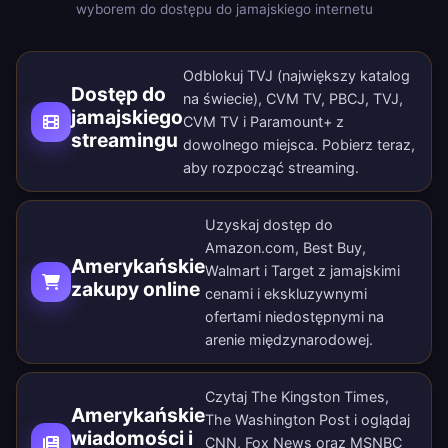
wyborem do dostępu do jamajskiego internetu
Odblokuj TVJ (największy katalog
Dostęp do
na świecie), CVM TV, PBCJ, TVJ,
jamajskiego
CVM TV i Paramount+ z
streamingu
dowolnego miejsca.
Pobierz teraz
,
aby rozpocząć streaming.
Uzyskaj dostęp do
Amazon.com, Best Buy,
Amerykańskie
Walmart i Target z jamajskimi
zakupy online
cenami i ekskluzywnymi
ofertami niedostępnymi na
arenie międzynarodowej.
Czytaj The Kingston Times,
Amerykańskie
The Washington Post i oglądaj
wiadomości i
CNN, Fox News oraz MSNBC