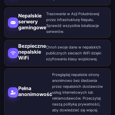
Trasowanie w Azji Południowej
Nepalskie
przez infrastrukturę Nepalu.
serwery
Sprawdź wszystkie
lokalizacje
gamingowe
serwerów
.
Bezpieczne
Chroń swoje dane w nepalskich
nepalskie
publicznych sieciach WiFi dzięki
WiFi
szyfrowaniu klasy wojskowej.
Przeglądaj nepalskie strony
anonimowo bez śledzenia
przez nepalskich dostawców
Pełna
usług internetowych lub
anonimowość
reklamodawców. Przeczytaj
naszą
politykę prywatności
,
aby dowiedzieć się więcej.