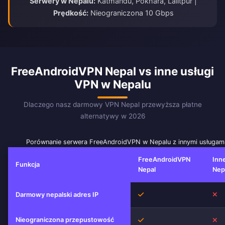
Serwery w Nepalu:
Katmandu, Pokhara, Lalitpur |
Prędkość:
Nieograniczona 10 Gbps
FreeAndroidVPN Nepal vs inne usługi
VPN w Nepalu
Dlaczego nasz darmowy VPN Nepal przewyższa płatne
alternatywy w 2026
Porównanie serwera FreeAndroidVPN w Nepalu z innymi usługam
FreeAndroidVPN
Inn
Funkcja
Nepal
Nep
Tak
Ni
Darmowy nepalski adres IP
Nieograniczona przepustowość
Tak
Ni