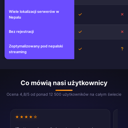
Wiele lokalizacji serwerów w
Tak
Ni
Nepalu
Bez rejestracji
Tak
Ni
Zoptymalizowany pod nepalski
Tak
Ni
streaming
Co mówią nasi użytkownicy
Ocena 4,8/5 od ponad 12 500 użytkowników na całym świecie
★★★★☆
★★