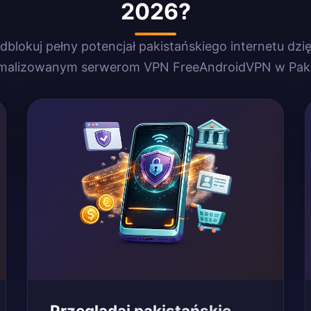
2026?
dblokuj pełny potencjał pakistańskiego internetu dzię
malizowanym serwerom VPN FreeAndroidVPN w Paki
Przeglądaj pakistańskie