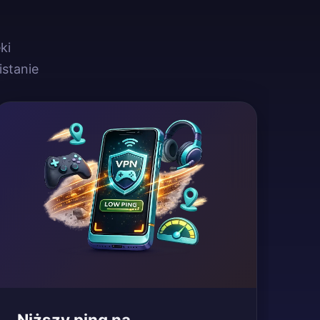
ki
stanie
Niższy ping na