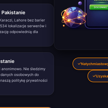
 Pakistanie
araczi, Lahore bez barier
 534 lokalizacje serwerów
i
izację odpowiednią dla
stanie
Natychmiastowy 
gi anonimowo. Nie śledzimy
 danych osobowych do
Uzyska
z naszą
politykę prywatności