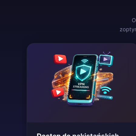
O
zopty
Dostęp do pakistańskich