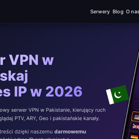
Serwery
Blog
O na
r VPN w
yskaj
es IP w 2026
wy serwer VPN w Pakistanie, kierujący ruch
glądaj PTV, ARY, Geo i pakistańskie kanały.
treści dzięki naszemu
darmowemu