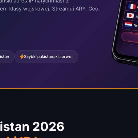
tański adres IP natychmiast z
iem klasy wojskowej. Streamuj ARY, Geo,
istan
Szybki pakistański serwer
istan 2026