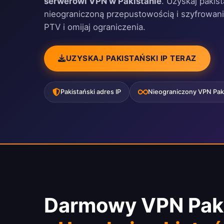
serwerowi VPN w Pakistanie
. Uzyskaj pakis
nieograniczoną przepustowością i szyfrowan
PTV i omijaj ograniczenia.
UZYSKAJ PAKISTAŃSKI IP TERAZ
Pakistański adres IP
Nieograniczony VPN Pak
Darmowy VPN Pak