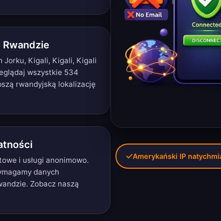
w Rwandzie
rku, Kigali, Kigali, Kigali
eglądaj wszystkie 534
bszą rwandyjską lokalizację
tności
Amerykański IP natychmi
etowe i usługi anonimowo.
 wymagamy danych
wandzie. Zobacz naszą