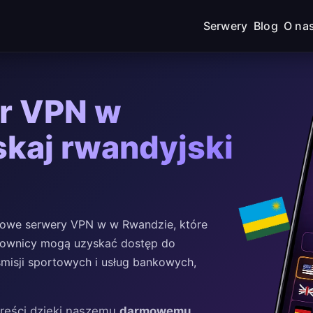
Serwery
Blog
O na
r VPN w
kaj rwandyjski
owe serwery VPN w w Rwandzie, które
ytkownicy mogą uzyskać dostęp do
misji sportowych i usług bankowych,
treści dzięki naszemu
darmowemu