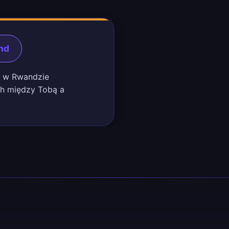
nd
mi w Rwandzie
ch między Tobą a