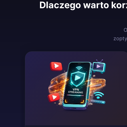
Dlaczego warto ko
O
zopt