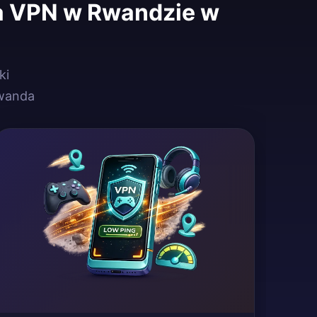
a VPN w Rwandzie w
ki
wanda