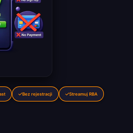
ast
Bez rejestracji
Streamuj RBA