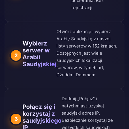
pobierania
. Bez
rejestracji.
Otwórz aplikację i wybierz
Arabię Saudyjską z naszej
Wybierz
listy serwerów w 152 krajach
.
serwer w
Dostępnych jest wiele
2
Arabii
saudyjskich lokalizacji
Saudyjskiej
serwerów, w tym Rijad,
Dżedda i Dammam.
Dotknij „Połącz" i
Połącz się i
natychmiast uzyskaj
korzystaj z
saudyjski adres IP.
3
saudyjskiego
Bezpiecznie korzystaj ze
IP
wszystkich saudyjskich