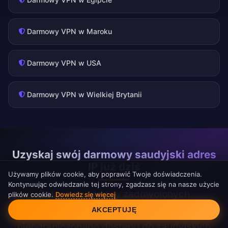
Darmowy VPN w Maroku
Darmowy VPN w USA
Darmowy VPN w Wielkiej Brytanii
Uzyskaj swój darmowy saudyjski adres
IP już dziś
Używamy plików cookie, aby poprawić Twoje doświadczenia.
Kontynuując odwiedzanie tej strony, zgadzasz się na nasze użycie
Dołącz do tysięcy zadowolonych
plików cookie.
Dowiedz się więcej
Zgoda na pliki cookie
użytkowników korzystających z
AKCEPTUJĘ
nieograniczonego dostępu do saudyjskich