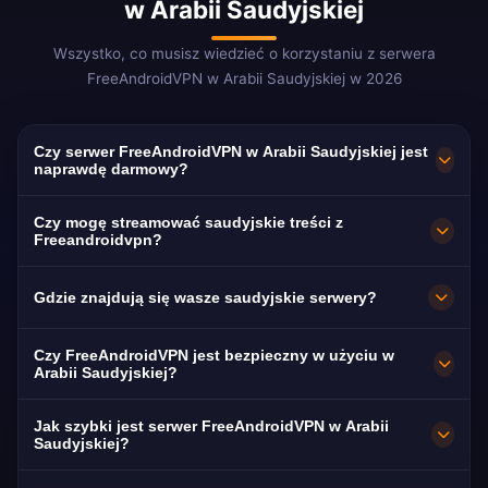
w Arabii Saudyjskiej
Wszystko, co musisz wiedzieć o korzystaniu z serwera
FreeAndroidVPN w Arabii Saudyjskiej w 2026
Czy serwer FreeAndroidVPN w Arabii Saudyjskiej jest
naprawdę darmowy?
Tak! Serwer FreeAndroidVPN w Arabii
Czy mogę streamować saudyjskie treści z
Saudyjskiej jest w 100% darmowy. Niezbędny
Freeandroidvpn?
do omijania blokad VoIP i filtrów treści.
Nasz saudyjski VPN jest zoptymalizowany pod
Gdzie znajdują się wasze saudyjskie serwery?
kątem MBC i Shahid z płynnym streamingiem
w języku arabskim.
FreeAndroidVPN utrzymuje wiele szybkich
Czy FreeAndroidVPN jest bezpieczny w użyciu w
serwerów w Arabii Saudyjskiej: Rijad, Dżedda i
Arabii Saudyjskiej?
Dammam. Wszystkie serwery mają połączenia
Absolutnie. Szyfrowanie AES-256 z surową
Jak szybki jest serwer FreeAndroidVPN w Arabii
10 Gbps dla maksymalnej prędkości. Możesz
polityką braku logów. Kluczowe, biorąc pod
Saudyjskiej?
wybrać preferowane saudyjskie miasto w
uwagę rozległe filtrowanie treści w Arabii
Serwery 10 Gbps. Średnia prędkość w Arabii