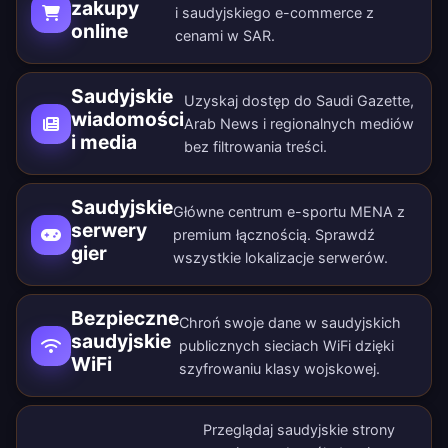
zakupy
i saudyjskiego e-commerce z
online
cenami w SAR.
Saudyjskie
Uzyskaj dostęp do Saudi Gazette,
wiadomości
Arab News i regionalnych mediów
i media
bez filtrowania treści.
Saudyjskie
Główne centrum e-sportu MENA z
serwery
premium łącznością. Sprawdź
gier
wszystkie
lokalizacje serwerów
.
Bezpieczne
Chroń swoje dane w saudyjskich
saudyjskie
publicznych sieciach WiFi dzięki
WiFi
szyfrowaniu klasy wojskowej.
Przeglądaj saudyjskie strony