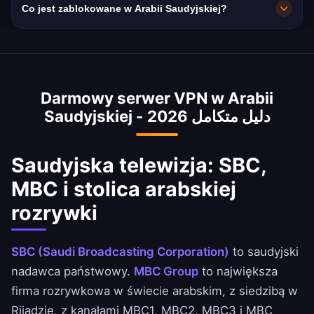
aplikacji dla optymalnej wydajności w
Co jest zablokowane w Arabii Saudyjskiej?
Saudyjskiej.
Saudyjskiej to 90 Mbps dzięki 5G/
zależności od lokalizacji i potrzeb.
światłowodom STC, Zain i Mobily — doskonała
Arabia Saudyjska blokuje VoIP (połączenia
jakość.
WhatsApp/FaceTime), treści dla dorosłych,
hazard, niektóre strony polityczne i treści
Darmowy serwer VPN w Arabii
krytyczne wobec rządu. Nasz VPN omija
Saudyjskiej - دليل متكامل 2026
wszystkie filtry i odblokowuje VoIP dla
nieograniczonej komunikacji.
Saudyjska telewizja: SBC,
MBC i stolica arabskiej
rozrywki
SBC (Saudi Broadcasting Corporation)
to saudyjski
nadawca państwowy.
MBC Group
to największa
firma rozrywkowa w świecie arabskim, z siedzibą w
Rijadzie, z kanałami MBC1, MBC2, MBC3 i MBC