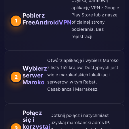
Uzyskaj darmową
aplikację VPN z
Google
Pobierz
Play Store
lub z naszej
1
FreeAndroidVPN
oficjalnej strony
pobierania
. Bez
rejestracji.
Otwórz aplikację i wybierz Maroko
Wybierz
z
listy 152 krajów
. Dostępnych jest
serwer
wiele marokańskich lokalizacji
2
Maroko
serwerów, w tym Rabat,
Casablanca i Marrakesz.
Połącz
Dotknij połącz i natychmiast
się i
uzyskaj marokański adres IP.
korzystaj
3