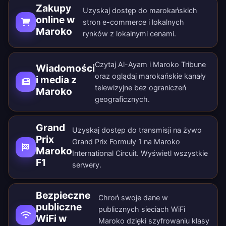
Zakupy
Uzyskaj dostęp do marokańskich
online w
stron e-commerce i lokalnych
Maroko
rynków z lokalnymi cenami.
Czytaj Al-Ayam i Maroko Tribune
Wiadomości
oraz oglądaj marokańskie kanały
i media z
telewizyjne bez ograniczeń
Maroko
geograficznych.
Grand
Uzyskaj dostęp do transmisji na żywo
Prix
Grand Prix Formuły 1 na Maroko
Maroko
International Circuit. Wyświetl wszystkie
F1
serwery
.
Bezpieczne
Chroń swoje dane w
publiczne
publicznych sieciach WiFi
WiFi w
Maroko dzięki szyfrowaniu klasy