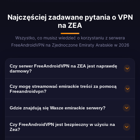
Najczęściej zadawane pytania o VPN
na ZEA
Wszystko, co musisz wiedzieć o korzystaniu z serwera
FreeAndroidVPN na Zjednoczone Emiraty Arabskie w 2026
Czy serwer FreeAndroidVPN na ZEA jest naprawdę
darmowy?
Tak! Serwer FreeAndroidVPN na ZEA jest w
Czy mogę streamować emirackie treści za pomocą
100% darmowy. Niezbędny do
Freeandroidvpn?
odblokowywania połączeń VoIP dla ponad 8
Nasz VPN na ZEA jest zoptymalizowany pod
Gdzie znajdują się Wasze emirackie serwery?
milionów ekspatów.
kątem Dubai TV i Shahid z najwyższą jakością
arabskiego streamingu.
FreeAndroidVPN utrzymuje wiele szybkich
Czy FreeAndroidVPN jest bezpieczny w użyciu na
serwerów w Zjednoczonych Emiratach
Zea?
Arabskich w Dubaju, Abu Zabi i Szardży.