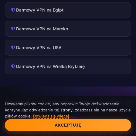
Darmowy VPN na Egipt
Darmowy VPN na Maroko
Darmowy VPN na USA
Darmowy VPN na Wielką Brytanię
Uzyskaj swój darmowy emiracki adres IP
Używamy plików cookie, aby poprawić Twoje doświadczenia.
już dziś
Kontynuując odwiedzanie tej strony, zgadzasz się na nasze użycie
plików cookie.
Dowiedz się więcej
Zgoda na pliki cookie
Dołącz do tysięcy zadowolonych
AKCEPTUJĘ
użytkowników korzystających z