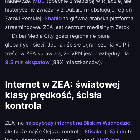
nadawcze.
MBC
(obecnie z siedzibą w Rijadzie, ale
historycznie związany z Dubajem) obsługuje region
Zatoki Perskiej.
Shahid
to główna arabska platforma
streamingowa. ZEA jest centrum medialnym Zatoki
— Dubai Media City gości regionalne biura
globalnych sieci. Jednak ścisłe ograniczenia VoIP i
treści w ZEA sprawiają, że VPN jest niezbędny dla
8,5 mln ekspatów
(88% mieszkańców).
Internet w ZEA: światowej
klasy prędkość, ścisła
kontrola
ZEA ma
najszybszy internet na Bliskim Wschodzie
,
ale także najściślejszą kontrolę.
Etisalat (e&)
i
du
to