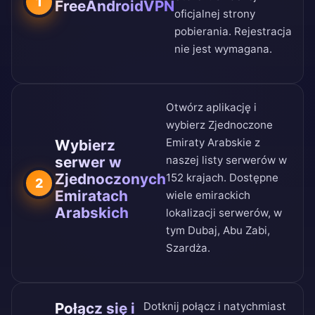
1
FreeAndroidVPN
oficjalnej strony
pobierania
. Rejestracja
nie jest wymagana.
Otwórz aplikację i
wybierz Zjednoczone
Emiraty Arabskie z
Wybierz
serwer w
naszej
listy serwerów w
Zjednoczonych
152 krajach
. Dostępne
2
Emiratach
wiele emirackich
Arabskich
lokalizacji serwerów, w
tym Dubaj, Abu Zabi,
Szardża.
Połącz się i
Dotknij połącz i natychmiast