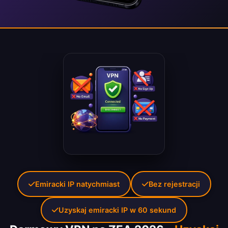
Emiracki IP natychmiast
Bez rejestracji
Uzyskaj emiracki IP w 60 sekund