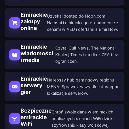
Emirackie
Uzyskaj dostęp do Noon.com,
zakupy
Namshi i emirackiego e-commerce z
online
cenami w AED i ofertami z Emiratów.
Emirackie
Czytaj Gulf News, The National,
wiadomości
Khaleej Times i media z ZEA bez
i media
ograniczeń.
Emirackie
Najlepszy hub gamingowy regionu
serwery
MENA. Sprawdź wszystkie
dostępne
gier
lokalizacje serwerów
.
Bezpieczne
Chroń swoje dane w emirackich
emirackie
publicznych sieciach WiFi dzięki
WiFi
szyfrowaniu klasy wojskowej.