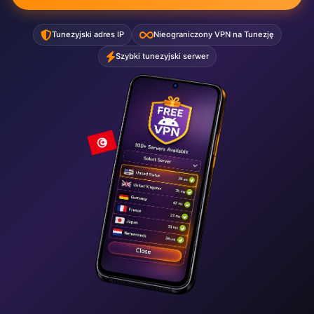
Tunezyjski adres IP
Nieograniczony VPN na Tunezję
Szybki tunezyjski serwer