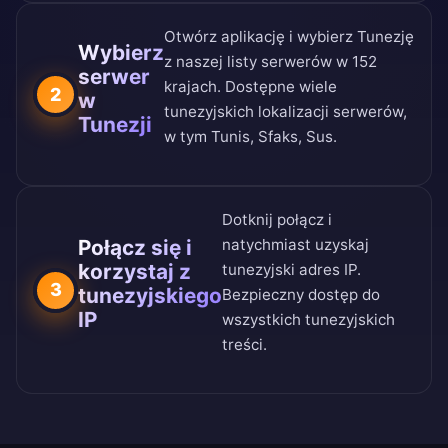
Otwórz aplikację i wybierz Tunezję
Wybierz
z naszej
listy serwerów w 152
serwer
krajach
. Dostępne wiele
2
w
tunezyjskich lokalizacji serwerów,
Tunezji
w tym Tunis, Sfaks, Sus.
Dotknij połącz i
Połącz się i
natychmiast uzyskaj
korzystaj z
tunezyjski adres IP.
3
tunezyjskiego
Bezpieczny dostęp do
IP
wszystkich tunezyjskich
treści.