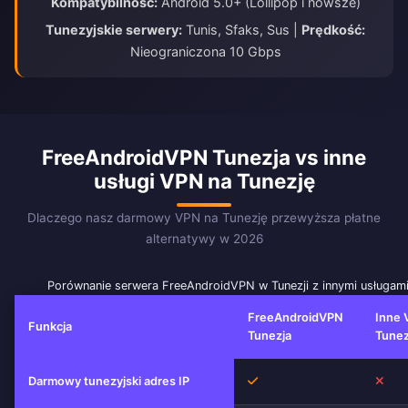
Kompatybilność:
Android 5.0+ (Lollipop i nowsze)
Tunezyjskie serwery:
Tunis, Sfaks, Sus |
Prędkość:
Nieograniczona 10 Gbps
FreeAndroidVPN Tunezja vs inne
usługi VPN na Tunezję
Dlaczego nasz darmowy VPN na Tunezję przewyższa płatne
alternatywy w 2026
Porównanie serwera FreeAndroidVPN w Tunezji z innymi usługam
FreeAndroidVPN
Inne 
Funkcja
Tunezja
Tunez
Tak
Nie
Darmowy tunezyjski adres IP