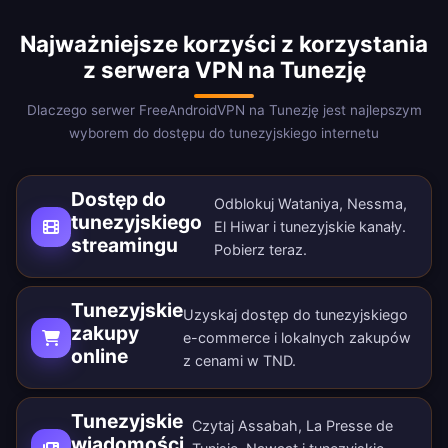
Najważniejsze korzyści z korzystania
z serwera VPN na Tunezję
Dlaczego serwer FreeAndroidVPN na Tunezję jest najlepszym
wyborem do dostępu do tunezyjskiego internetu
Dostęp do
Odblokuj Wataniya, Nessma,
tunezyjskiego
El Hiwar i tunezyjskie kanały.
streamingu
Pobierz teraz
.
Tunezyjskie
Uzyskaj dostęp do tunezyjskiego
zakupy
e-commerce i lokalnych zakupów
online
z cenami w TND.
Tunezyjskie
Czytaj Assabah, La Presse de
wiadomości