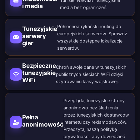
Tunisie, Nawaat i tunezyjskie
i media
media bez ograniczeń.
Północnoafrykański routing do
Tunezyjskie
europejskich serwerów. Sprawdź
serwery
wszystkie
dostępne lokalizacje
gier
serwerów
.
Bezpieczne
Chroń swoje dane w tunezyjskich
tunezyjskie
publicznych sieciach WiFi dzięki
WiFi
szyfrowaniu klasy wojskowej.
Przeglądaj tunezyjskie strony
anonimowo bez śledzenia
przez tunezyjskich dostawców
Pełna
internetu czy reklamodawców.
anonimowość
Przeczytaj naszą
politykę
prywatności
, aby dowiedzieć