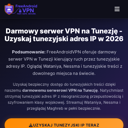
Darmowy serwer VPN na Tunezję -
Uzyskaj tunezyjski adres IP w 2026
Podsumowanie:
FreeAndroidVPN oferuje darmowy
serwer VPN w Tunezji kierujący ruch przez tunezyjskie
adresy IP. Oglądaj Wataniya, Nessma i tunezyjskie treści z
dowolnego miejsca na świecie.
Uzyskaj bezpieczny dostęp do tunezyjskich treści dzięki
naszemu
darmowemu serwerowi VPN na Tunezję
. Natychmiast
otrzymaj tunezyjski adres IP z nieograniczoną przepustowością i
szyfrowaniem klasy wojskowej. Streamuj Wataniya, Nessma i
przeglądaj Maghreb w pełni bezpiecznie.
UZYSKAJ TUNEZYJSKI IP TERAZ