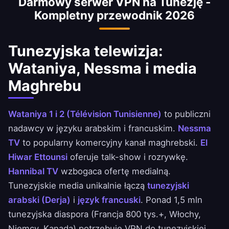
Darmowy serwer VPN na Tunezję -
blokowane. VPN zapewnia ciągły dostęp do
Kompletny przewodnik 2026
nieograniczonego internetu dla Tunezyjczyków
w kraju i ponad 1,5 mln za granicą.
Tunezyjska telewizja:
Wataniya, Nessma i media
Maghrebu
Wataniya 1 i 2 (Télévision Tunisienne)
to publiczni
nadawcy w języku arabskim i francuskim.
Nessma
TV
to popularny komercyjny kanał maghrebski.
El
Hiwar Ettounsi
oferuje talk-show i rozrywkę.
Hannibal TV
wzbogaca ofertę medialną.
Tunezyjskie media unikalnie łączą
tunezyjski
arabski (Derja)
i
język francuski
. Ponad 1,5 mln
tunezyjska diaspora (Francja 800 tys.+, Włochy,
Niemcy, Kanada) potrzebuje VPN do tunezyjskiej