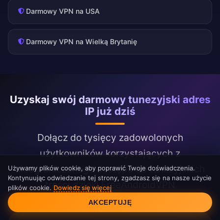
Darmowy VPN na USA
Darmowy VPN na Wielką Brytanię
Uzyskaj swój darmowy tunezyjski adres
IP już dziś
Dołącz do tysięcy zadowolonych
użytkowników korzystających z
nieograniczonego dostępu do tunezyjskich
Używamy plików cookie, aby poprawić Twoje doświadczenia.
Kontynuując odwiedzanie tej strony, zgadzasz się na nasze użycie
treści dzięki FreeAndroidVPN
plików cookie.
Dowiedz się więcej
Zgoda na pliki cookie
AKCEPTUJĘ