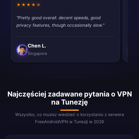
★★★★☆
★★
"Pretty good overall. decent speeds, good
"Fast
privacy features, though occasionally slow."
tryin
Chen L.
Singapore
Najczęściej zadawane pytania o VPN
na Tunezję
Wszystko, co musisz wiedzieć o korzystaniu z serwera
FreeAndroidVPN w Tunezji w 2026