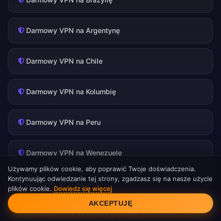
Darmowy VPN na Argentynę
Darmowy VPN na Chile
Darmowy VPN na Kolumbię
Darmowy VPN na Peru
Darmowy VPN na Wenezuelę
Używamy plików cookie, aby poprawić Twoje doświadczenia.
Kontynuując odwiedzanie tej strony, zgadzasz się na nasze użycie
Darmowy VPN na USA
plików cookie.
Dowiedz się więcej
Zgoda na pliki cookie
AKCEPTUJĘ
Darmowy VPN na Wielką Brytanię