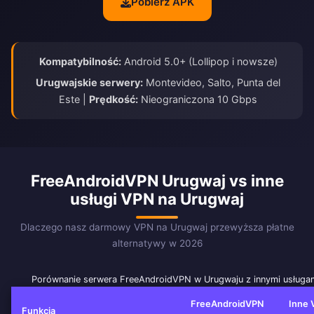
Pobierz APK
Kompatybilność:
Android 5.0+ (Lollipop i nowsze)
Urugwajskie serwery:
Montevideo, Salto, Punta del
Este |
Prędkość:
Nieograniczona 10 Gbps
FreeAndroidVPN Urugwaj vs inne
usługi VPN na Urugwaj
Dlaczego nasz darmowy VPN na Urugwaj przewyższa płatne
alternatywy w 2026
Porównanie serwera FreeAndroidVPN w Urugwaju z innymi usługa
FreeAndroidVPN
Inne 
Funkcja