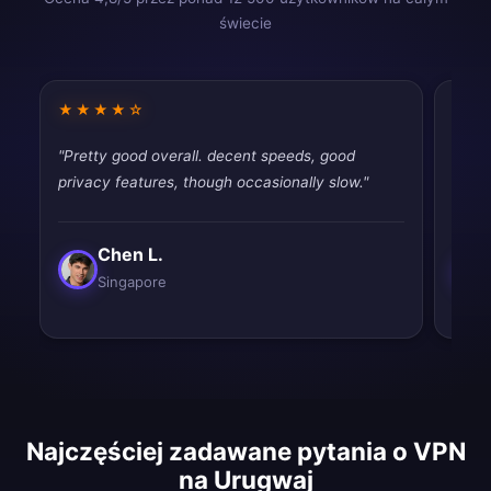
świecie
★★★★☆
★★
"Pretty good overall. decent speeds, good
"Best
privacy features, though occasionally slow."
and e
Chen L.
Singapore
Najczęściej zadawane pytania o VPN
na Urugwaj