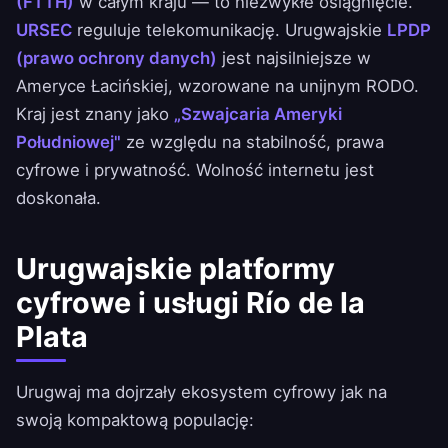
(FTTH)
w całym kraju — to niezwykłe osiągnięcie.
URSEC
reguluje telekomunikację. Urugwajskie
LPDP
(prawo ochrony danych)
jest najsilniejsze w
Ameryce Łacińskiej, wzorowane na unijnym RODO.
Kraj jest znany jako
„Szwajcaria Ameryki
Południowej"
ze względu na stabilność, prawa
cyfrowe i prywatność. Wolność internetu jest
doskonała.
Urugwajskie platformy
cyfrowe i usługi Río de la
Plata
Urugwaj ma dojrzały ekosystem cyfrowy jak na
swoją kompaktową populację: