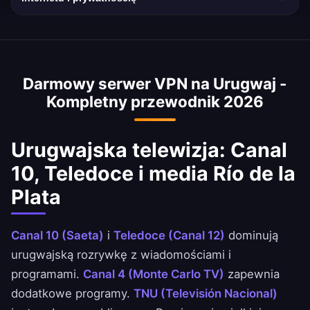
wydajność w zależności od Twojej lokalizacji i
ogólnokrajowej sieci FTTH Antel — najlepsza
Urugwaj ma najbardziej zaawansowany
potrzeb.
w Ameryce Południowej.
internet w Ameryce Łacińskiej (uniwersalny
FTTH Antel) i najsilniejsze prawo ochrony
Darmowy serwer VPN na Urugwaj -
danych (LPDP, wzorowane na unijnym RODO).
Kompletny przewodnik 2026
Często jest nazywany „Szwajcarią Ameryki
Południowej" pod względem praw cyfrowych.
Urugwajska telewizja: Canal
10, Teledoce i media Río de la
Plata
Canal 10 (Saeta)
i
Teledoce (Canal 12)
dominują
urugwajską rozrywkę z wiadomościami i
programami.
Canal 4 (Monte Carlo TV)
zapewnia
dodatkowe programy.
TNU (Televisión Nacional)