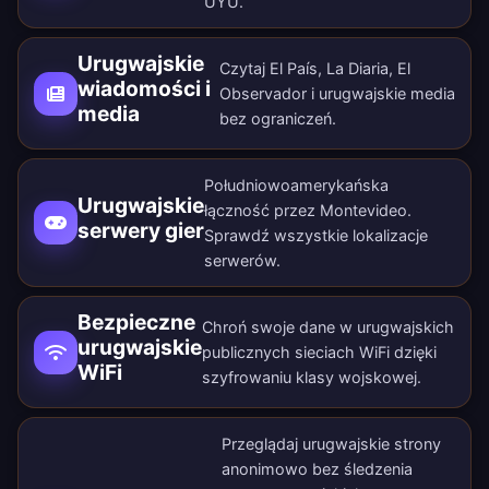
UYU.
Urugwajskie
Czytaj El País, La Diaria, El
wiadomości i
Observador i urugwajskie media
media
bez ograniczeń.
Południowoamerykańska
Urugwajskie
łączność przez Montevideo.
serwery gier
Sprawdź wszystkie
lokalizacje
serwerów
.
Bezpieczne
Chroń swoje dane w urugwajskich
urugwajskie
publicznych sieciach WiFi dzięki
WiFi
szyfrowaniu klasy wojskowej.
Przeglądaj urugwajskie strony
anonimowo bez śledzenia