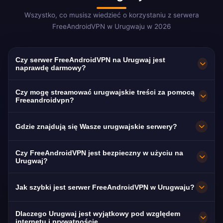
Wszystko, co musisz wiedzieć o korzystaniu z serwera
FreeAndroidVPN w Urugwaju w 2026
Czy serwer FreeAndroidVPN na Urugwaj jest
naprawdę darmowy?
Tak! Urugwajski serwer FreeAndroidVPN jest w
Czy mogę streamować urugwajskie treści za pomocą
100% darmowy. Ważne dla Urugwajczyków w
Freeandroidvpn?
Argentynie, Hiszpanii i na całym świecie.
Nasz VPN na Urugwaj jest zoptymalizowany
Gdzie znajdują się Wasze urugwajskie serwery?
do Canal 10 i Teledoce z płynnym
streamingiem w hiszpańskim rioplatense.
FreeAndroidVPN utrzymuje wiele szybkich
Czy FreeAndroidVPN jest bezpieczny w użyciu na
serwerów w Urugwaju w Montevideo, Salto i
Urugwaj?
Punta del Este. Wszystkie serwery mają łącza
Absolutnie. Szyfrowanie AES-256 z polityką
Jak szybki jest serwer FreeAndroidVPN w Urugwaju?
10 Gbps dla maksymalnej prędkości. W
braku logów. Urugwaj ma silną ochronę
aplikacji możesz wybrać preferowane
danych — najlepszą w Ameryce Łacińskiej.
Serwery 10 Gbps. Średnia prędkość w
Dlaczego Urugwaj jest wyjątkowy pod względem
urugwajskie miasto, aby uzyskać optymalną
Urugwaju wynosi 60 Mbps dzięki
internetu i prywatnościę