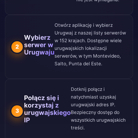
Otwórz aplikację i wybierz
Urugwaj z naszej
listy serwerów
Wybierz
w 152 krajach
. Dostępne wiele
serwer w
2
urugwajskich lokalizacji
Urugwaju
serwerów, w tym Montevideo,
Salto, Punta del Este.
Dotknij połącz i
Połącz się i
natychmiast uzyskaj
korzystaj z
urugwajski adres IP.
3
urugwajskiego
Bezpieczny dostęp do
IP
wszystkich urugwajskich
treści.