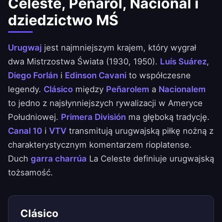
Celeste, Peñarol, Nacional i
dziedzictwo MŚ
Urugwaj
jest najmniejszym krajem, który wygrał
dwa Mistrzostwa Świata (1930, 1950).
Luís Suárez
,
Diego Forlán
i
Edinson Cavani
to współczesne
legendy.
Clásico
między
Peñarolem
a
Nacionalem
to jedno z najsłynniejszych rywalizacji w Ameryce
Południowej.
Primera División
ma głęboką tradycję.
Canal 10
i
VTV
transmitują urugwajską piłkę nożną z
charakterystycznym komentarzem rioplatense.
Duch
garra charrúa
La Celeste definiuje urugwajską
tożsamość.
Clásico