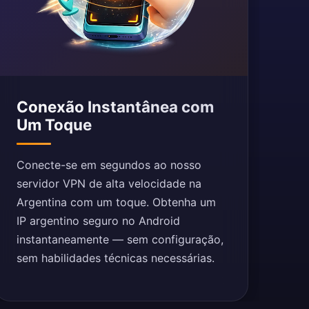
Conexão Instantânea com
Um Toque
Conecte-se em segundos ao nosso
servidor VPN de alta velocidade na
Argentina com um toque. Obtenha um
IP argentino seguro no Android
instantaneamente — sem configuração,
sem habilidades técnicas necessárias.