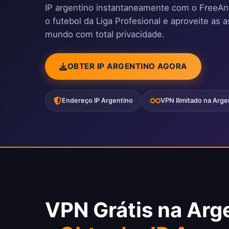
IP argentino instantaneamente com o FreeA
o futebol da Liga Profesional e aproveite as 
mundo com total privacidade.
OBTER IP ARGENTINO AGORA
Endereço IP Argentino
VPN Ilimitado na Arge
VPN Grátis na Arg