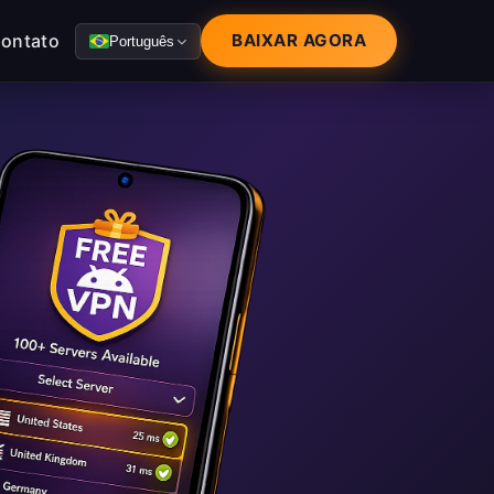
ontato
BAIXAR AGORA
Português