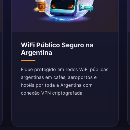
WiFi Público Seguro na
Argentina
Fique protegido em redes WiFi públicas
argentinas em cafés, aeroportos e
hotéis por toda a Argentina com
conexão VPN criptografada.