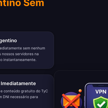
ntino Sem
gentino
imediatamente sem nenhum
s nossos servidores na
no instantaneamente.
o Imediatamente
a e conteúdo gratuito do TyC
m DNI necessário para