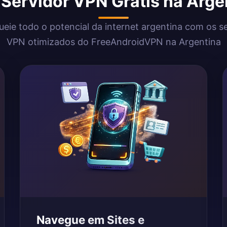
 Servidor VPN Grátis na Arg
eie todo o potencial da internet argentina com os s
VPN otimizados do FreeAndroidVPN na Argentina
Navegue em Sites e