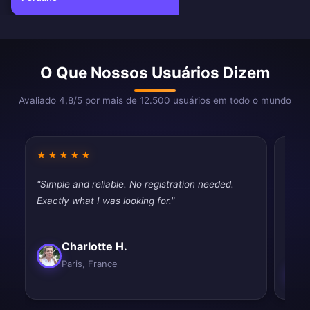
O Que Nossos Usuários Dizem
Avaliado 4,8/5 por mais de 12.500 usuários em todo o mundo
★★★★★
★★
"Simple and reliable. No registration needed.
"Does
Exactly what I was looking for."
unblo
impr
Charlotte H.
Paris, France