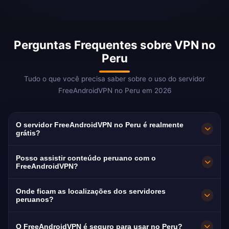
Perguntas Frequentes sobre VPN no
Peru
Tudo o que você precisa saber sobre o uso do servidor
FreeAndroidVPN no Peru em 2026
O servidor FreeAndroidVPN no Peru é realmente
grátis?
Sim! O servidor FreeAndroidVPN no Peru é
Posso assistir conteúdo peruano com o
100% grátis. Essencial para mais de 3 milhões
FreeAndroidVPN?
de peruanos vivendo no exterior.
Nosso VPN no Peru é otimizado para América
Onde ficam as localizações dos servidores
TV e Latina com streaming suave em espanhol.
peruanos?
O FreeAndroidVPN mantém múltiplos
O FreeAndroidVPN é seguro para usar no Peru?