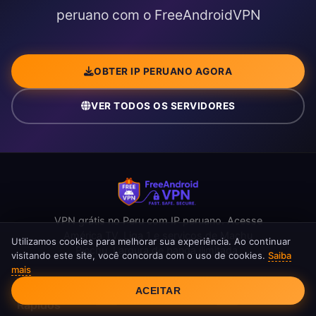
peruano com o FreeAndroidVPN
OBTER IP PERUANO AGORA
VER TODOS OS SERVIDORES
VPN grátis no Peru com IP peruano. Acesse
América TV, Liga 1 e serviços de Machu
Utilizamos cookies para melhorar sua experiência. Ao continuar
Picchu. Largura de banda ilimitada.
visitando este site, você concorda com o uso de cookies.
Saiba
mais
Consentimento de Cookies
Links
Recursos
Fale Conosco
ACEITAR
Rápidos