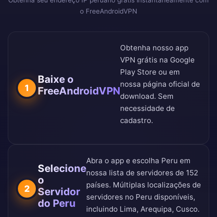
Obtenha seu endereço IP peruano grátis instantaneamente com
o FreeAndroidVPN
Obtenha nosso app
VPN grátis na
Google
Play Store
ou em
Baixe o
nossa
página oficial de
1
FreeAndroidVPN
download
. Sem
necessidade de
cadastro.
Abra o app e escolha Peru em
Selecione
nossa
lista de servidores de 152
o
países
. Múltiplas localizações de
2
Servidor
servidores no Peru disponíveis,
do Peru
incluindo Lima, Arequipa, Cusco.