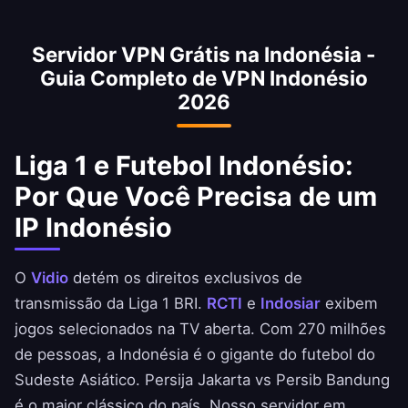
o principal ponto de troca da Indonésia.
bloqueios do Kominfo no Reddit, Vimeo,
PayPal (bloqueado periodicamente) e outros
Servidor VPN Grátis na Indonésia -
sites restritos. Acesse a internet sem
Guia Completo de VPN Indonésio
restrições mantendo seu IP indonésio para
2026
serviços locais.
Liga 1 e Futebol Indonésio:
Por Que Você Precisa de um
IP Indonésio
O
Vidio
detém os direitos exclusivos de
transmissão da Liga 1 BRI.
RCTI
e
Indosiar
exibem
jogos selecionados na TV aberta. Com 270 milhões
de pessoas, a Indonésia é o gigante do futebol do
Sudeste Asiático. Persija Jakarta vs Persib Bandung
é o maior clássico do país. Nosso servidor em