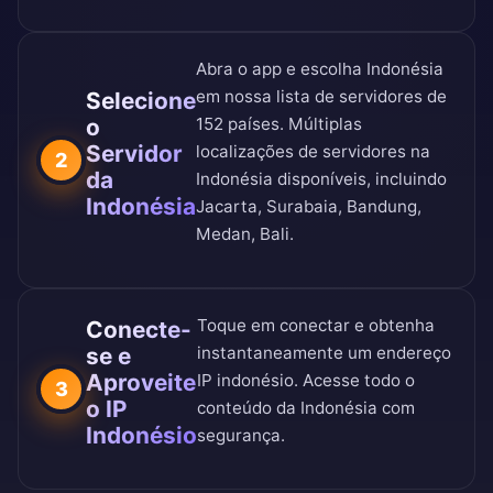
Abra o app e escolha Indonésia
em nossa
lista de servidores de
Selecione
o
152 países
. Múltiplas
Servidor
localizações de servidores na
2
da
Indonésia disponíveis, incluindo
Indonésia
Jacarta, Surabaia, Bandung,
Medan, Bali.
Toque em conectar e obtenha
Conecte-
se e
instantaneamente um endereço
Aproveite
IP indonésio. Acesse todo o
3
o IP
conteúdo da Indonésia com
Indonésio
segurança.