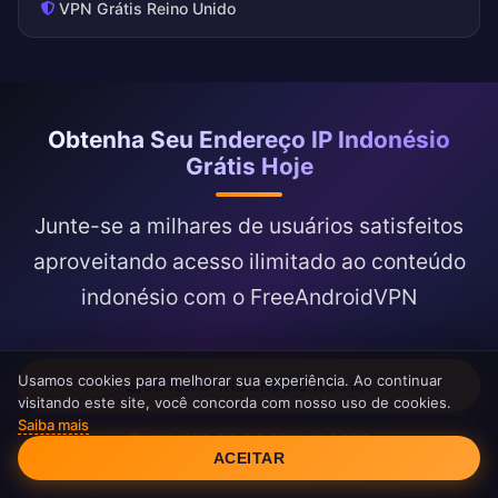
VPN Grátis Reino Unido
Obtenha Seu Endereço IP Indonésio
Grátis Hoje
Junte-se a milhares de usuários satisfeitos
aproveitando acesso ilimitado ao conteúdo
indonésio com o FreeAndroidVPN
Usamos cookies para melhorar sua experiência. Ao continuar
OBTER IP INDONÉSIO AGORA
visitando este site, você concorda com nosso uso de cookies.
Saiba mais
Consentimento de Cookies
VER TODOS OS SERVIDORES
ACEITAR