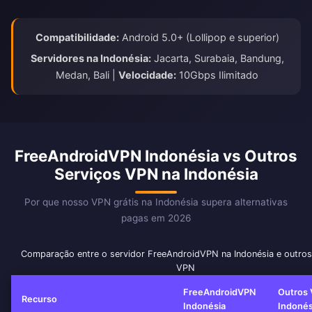
Compatibilidade:
Android 5.0+ (Lollipop e superior)
Servidores na Indonésia:
Jacarta, Surabaia, Bandung,
Medan, Bali |
Velocidade:
10Gbps Ilimitado
FreeAndroidVPN Indonésia vs Outros
Serviços VPN na Indonésia
Por que nosso VPN grátis na Indonésia supera alternativas
pagas em 2026
Comparação entre o servidor FreeAndroidVPN na Indonésia e outros
VPN
FreeAndroidVPN
Outros 
Recurso
Indonésia
Indonés