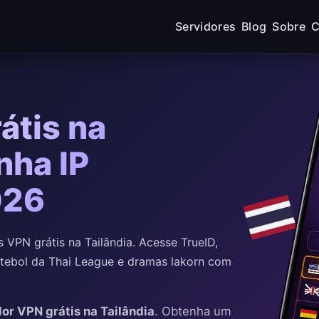
Servidores
Blog
Sobre
C
átis na
nha IP
026
VPN grátis na Tailândia. Acesse TrueID,
futebol da Thai League e dramas lakorn com
dor VPN grátis na Tailândia
. Obtenha um