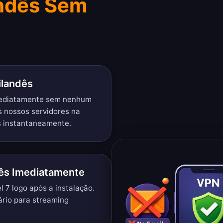
andês Sem
ilandês
mediatamente sem nenhum
s nossos servidores na
s instantaneamente.
dês Imediatamente
 7 logo após a instalação.
rio para streaming