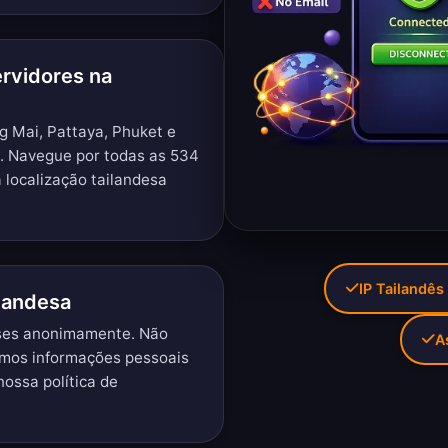
ervidores na
g Mai, Pattaya, Phuket e
o.
Navegue por todas as 534
 localização tailandesa
IP Tailandês
landesa
eses anonimamente. Não
A
imos informações pessoais
 nossa
política de