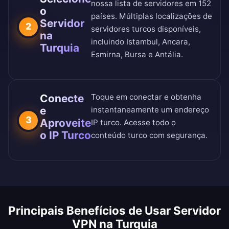
nossa
lista de servidores em 152
o
países
. Múltiplas localizações de
Servidor
2
servidores turcos disponíveis,
na
incluindo Istambul, Ancara,
Turquia
Esmirna, Bursa e Antália.
Conecte
Toque em conectar e obtenha
e
instantaneamente um endereço
3
Aproveite
IP turco. Acesse todo o
o IP Turco
conteúdo turco com segurança.
Principais Benefícios de Usar Servidor
VPN na Turquia