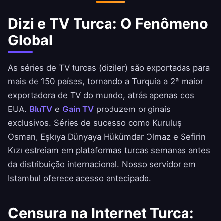
EUA/UE. Um IP turco permite acessar essas
faixas de preços regionais.
Dizi e TV Turca: O Fenômeno
Global
As séries de TV turcas (diziler) são exportadas para
mais de 150 países, tornando a Turquia a 2ª maior
exportadora de TV do mundo, atrás apenas dos
EUA.
BluTV
e
Gain TV
produzem originais
exclusivos. Séries de sucesso como Kuruluş
Osman, Eşkıya Dünyaya Hükümdar Olmaz e Sefirin
Kızı estreiam em plataformas turcas semanas antes
da distribuição internacional. Nosso servidor em
Istambul oferece acesso antecipado.
Censura na Internet Turca: