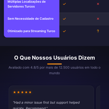
Múltiplas Localizações de
Sim
Não
Servidores Turcos
Sem Necessidade de Cadastro
Sim
Não
Otimizado para Streaming Turco
Sim
Desco
O Que Nossos Usuários Dizem
Avaliado com 4.8/5 por mais de 12.500 usuários em todo o
mundo
★★★★★
★★
"Had a minor issue first but support helped
"Had 
quickly. Recommend."
quic