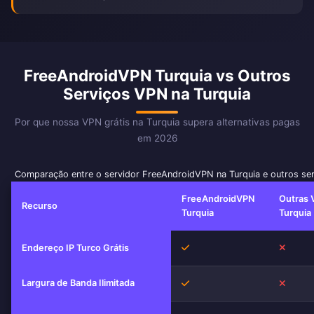
FreeAndroidVPN Turquia vs Outros
Serviços VPN na Turquia
Por que nossa VPN grátis na Turquia supera alternativas pagas
em 2026
Comparação entre o servidor FreeAndroidVPN na Turquia e outros se
FreeAndroidVPN
Outras 
Recurso
Turquia
Turquia
Sim
Não
Endereço IP Turco Grátis
Largura de Banda Ilimitada
Sim
Não