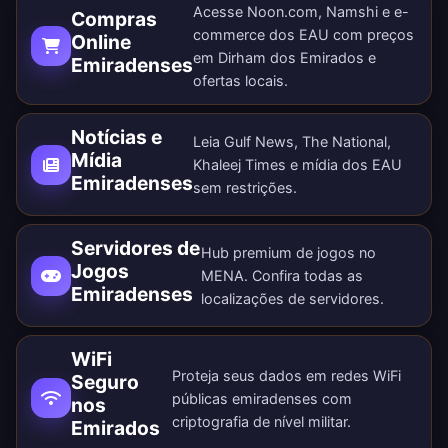
Acesse Noon.com, Namshi e e-
Compras
commerce dos EAU com preços
Online
em Dirham dos Emirados e
Emiradenses
ofertas locais.
Notícias e
Leia Gulf News, The National,
Mídia
Khaleej Times e mídia dos EAU
Emiradenses
sem restrições.
Servidores de
Hub premium de jogos no
Jogos
MENA. Confira todas as
Emiradenses
localizações de servidores
.
WiFi
Proteja seus dados em redes WiFi
Seguro
públicas emiradenses com
nos
criptografia de nível militar.
Emirados