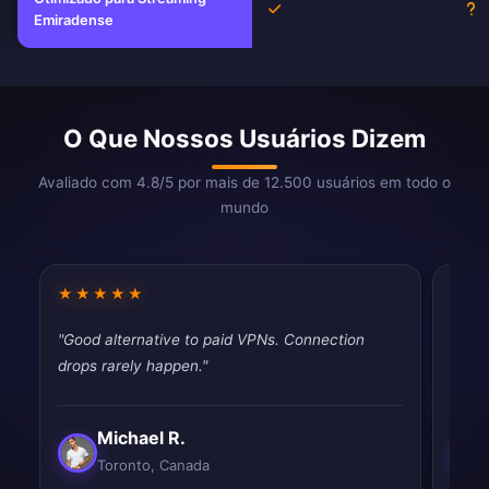
Sim
D
Emiradense
O Que Nossos Usuários Dizem
Avaliado com 4.8/5 por mais de 12.500 usuários em todo o
mundo
★★★★★
★★
"Good alternative to paid VPNs. Connection
"Very
drops rarely happen."
perfe
Michael R.
Toronto, Canada