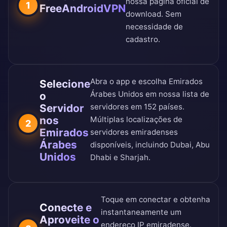
nossa
página oficial de
1
FreeAndroidVPN
download
. Sem
necessidade de
cadastro.
Abra o app e escolha Emirados
Selecione
Árabes Unidos em nossa
lista de
o
Servidor
servidores em 152 países
.
nos
Múltiplas localizações de
2
Emirados
servidores emiradenses
Árabes
disponíveis, incluindo Dubai, Abu
Unidos
Dhabi e Sharjah.
Toque em conectar e obtenha
Conecte e
instantaneamente um
Aproveite o
endereço IP emiradense.