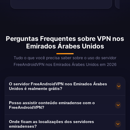
Perguntas Frequentes sobre VPN nos
Emirados Árabes Unidos
Tudo o que você precisa saber sobre o uso do servidor
FreeAndroidVPN nos Emirados Árabes Unidos em 2026
O servidor FreeAndroidVPN nos Emirados Árabes
Unidos é realmente grátis?
Sim! O servidor FreeAndroidVPN nos EAU é
Posso assistir conteúdo emiradense com o
100% grátis. Essencial para contornar
FreeAndroidVPN?
bloqueios de VoIP para mais de 8 milhões de
Nossa VPN nos EAU é otimizada para Dubai
Onde ficam as localizações dos servidores
expatriados.
TV e Shahid com qualidade premium de
emiradenses?