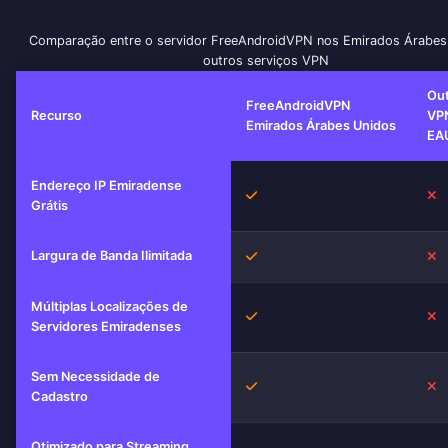
Comparação entre o servidor FreeAndroidVPN nos Emirados Árabes
outros serviços VPN
Out
FreeAndroidVPN
Recurso
VP
Emirados Árabes Unidos
EA
Endereço IP Emiradense
Sim
N
Grátis
Largura de Banda Ilimitada
Sim
N
Múltiplas Localizações de
Sim
N
Servidores Emiradenses
Sem Necessidade de
Sim
N
Cadastro
Otimizado para Streaming