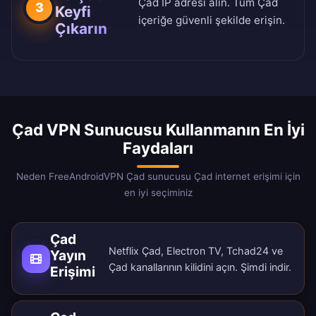
Çad IP adresi alın. Tüm Çad
3
Keyfi
içeriğe güvenli şekilde erişin.
Çıkarın
Çad VPN Sunucusu Kullanmanın En İyi
Faydaları
Neden FreeAndroidVPN Çad sunucusu Çad internet erişimi için
en iyi seçiminiz
Çad
Netflix Çad, Electron TV, Tchad24 ve
Yayın
Çad kanallarının kilidini açın.
Şimdi indir
.
Erişimi