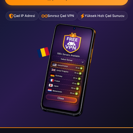
Çad IP Adresi
Sınırsız Çad VPN
Yüksek Hızlı Çad Sunucu