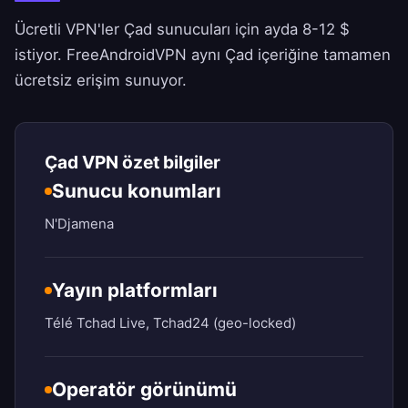
Ücretli VPN'ler Çad sunucuları için ayda 8-12 $
istiyor.
FreeAndroidVPN
aynı Çad içeriğine tamamen
ücretsiz erişim sunuyor.
Çad VPN özet bilgiler
Sunucu konumları
N'Djamena
Yayın platformları
Télé Tchad Live, Tchad24 (geo-locked)
Operatör görünümü