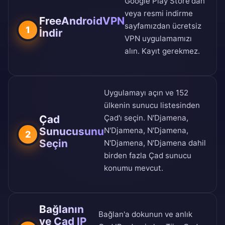
Google Play Store
'dan
veya
resmi indirme
FreeAndroidVPN
sayfamızdan
ücretsiz
1
İndir
VPN uygulamamızı
alın. Kayıt gerekmez.
Uygulamayı açın ve
152
ülkenin sunucu listesinden
Çad
Çad'ı seçin. N'Djamena,
Sunucusunu
N'Djamena, N'Djamena,
2
Seçin
N'Djamena, N'Djamena dahil
birden fazla Çad sunucu
konumu mevcut.
Bağlanın
Bağlan'a dokunun ve anlık
ve Çad IP