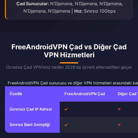
Çad Sunucular:
N'Djamena, N'Djamena, N'Djamena,
N'Djamena, N'Djamena |
Hız:
Sınırsız 10Gbps
FreeAndroidVPN Çad vs Diğer Çad
VPN Hizmetleri
Ücretsiz Çad VPN'imiz neden 2026'da ücretli alternatifleri geçer
FreeAndroidVPN Çad sunucusu ve diğer VPN hizmetleri arasındaki kar
Özellik
FreeAndroidVPN Çad
Diğer Çad 
Evet
Hayır
Ücretsiz Çad IP Adresi
Sınırsız Bant Genişliği
Evet
Hayır