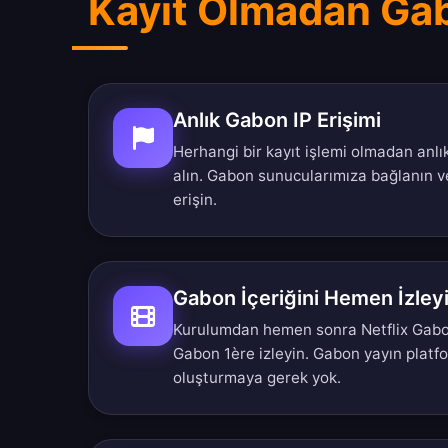
Kayıt Olmadan Gab
Anlık Gabon IP Erişimi
Herhangi bir kayıt işlemi olmadan anlı
alın. Gabon sunucularımıza bağlanın v
erişin.
Gabon İçeriğini Hemen İzley
Kurulumdan hemen sonra Netflix Gab
Gabon 1ère izleyin. Gabon yayın platf
oluşturmaya gerek yok.