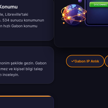
 Konumu
le, Libreville'taki
n.
534 sunucu konumunun
 en hızlı Gabon konumu
Gabon IP Anlık
anonim şekilde gezin. Gabon
tmez ve kişisel bilgi talep
zı
inceleyin.