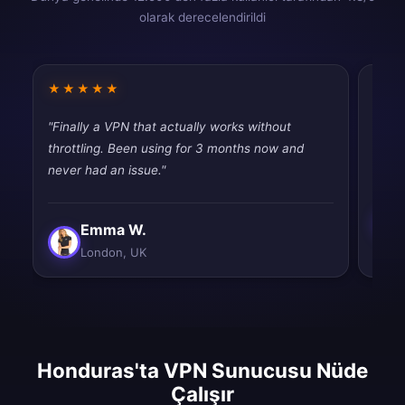
olarak derecelendirildi
★★★★★
★★
"Finally a VPN that actually works without
"Dece
throttling. Been using for 3 months now and
than 
never had an issue."
Emma W.
London, UK
Honduras'ta VPN Sunucusu Nüde
Çalışır