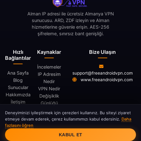
Alman IP adresi ile ücretsiz Almanya VPN
sunucusu. ARD, ZDF izleyin ve Alman
hizmetlerine güvenle erişin. AES-256
şifreleme, sınırsız bant genişliği.
Hızlı
Kaynaklar
Bize Ulaşın
Bağlantılar
İncelemeler
Ana Sayfa
support@freeandroidvpn.com
IP Adresim
www.freeandroidvpn.com
Blog
Nedir
Sunucular
VPN Nedir
Hakkımızda
Değişiklik
İletişim
Günlüğü
Deneyiminizi iyileştirmek için çerezleri kullanırız. Bu siteyi ziyaret
Yasal
etmeye devam ederek, çerez kullanımımızı kabul edersiniz.
Daha
fazlasını öğren
Çerez Onayı
Gizlilik
KABUL ET
Politikası