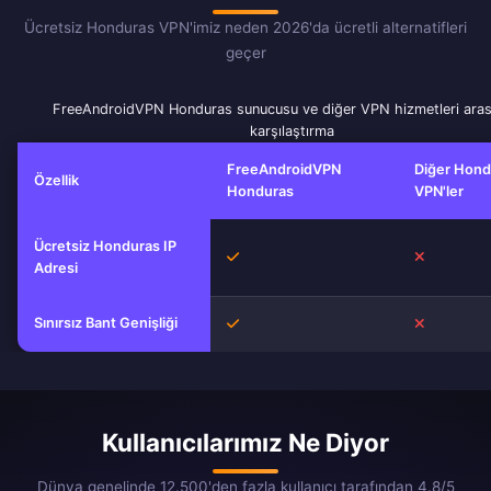
Ücretsiz Honduras VPN'imiz neden 2026'da ücretli alternatifleri
geçer
FreeAndroidVPN Honduras sunucusu ve diğer VPN hizmetleri aras
karşılaştırma
FreeAndroidVPN
Diğer Hond
Özellik
Honduras
VPN'ler
Ücretsiz Honduras IP
Evet
Hayır
Adresi
Sınırsız Bant Genişliği
Evet
Hayır
Kullanıcılarımız Ne Diyor
Dünya genelinde 12.500'den fazla kullanıcı tarafından 4.8/5