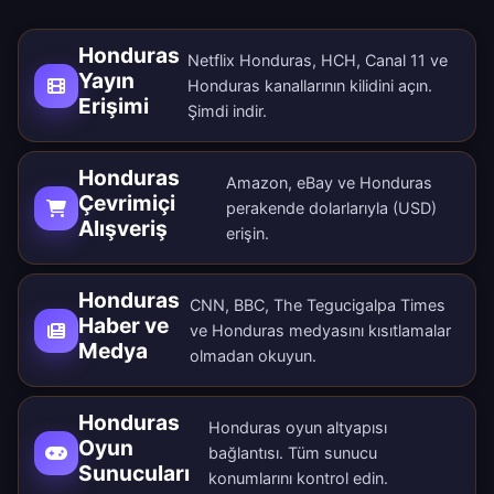
Honduras
Netflix Honduras, HCH, Canal 11 ve
Yayın
Honduras kanallarının kilidini açın.
Erişimi
Şimdi indir
.
Honduras
Amazon, eBay ve Honduras
Çevrimiçi
perakende dolarlarıyla (USD)
Alışveriş
erişin.
Honduras
CNN, BBC, The Tegucigalpa Times
Haber ve
ve Honduras medyasını kısıtlamalar
Medya
olmadan okuyun.
Honduras
Honduras oyun altyapısı
Oyun
bağlantısı. Tüm
sunucu
Sunucuları
konumlarını
kontrol edin.