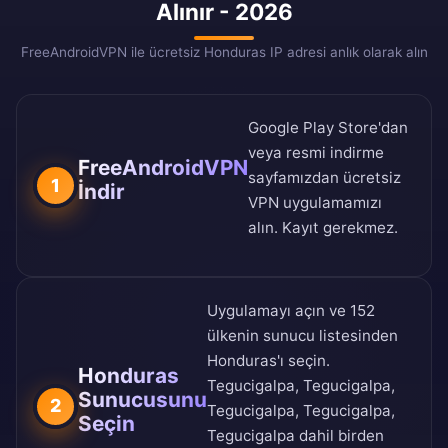
Alınır - 2026
FreeAndroidVPN ile ücretsiz Honduras IP adresi anlık olarak alın
Google Play Store
'dan
veya
resmi indirme
FreeAndroidVPN
sayfamızdan
ücretsiz
1
İndir
VPN uygulamamızı
alın. Kayıt gerekmez.
Uygulamayı açın ve
152
ülkenin sunucu listesinden
Honduras'ı seçin.
Honduras
Tegucigalpa, Tegucigalpa,
Sunucusunu
2
Tegucigalpa, Tegucigalpa,
Seçin
Tegucigalpa dahil birden