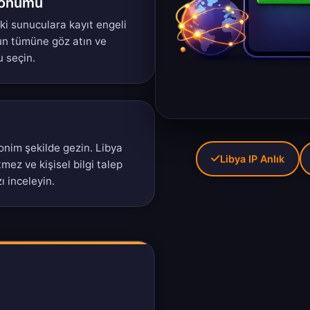
Konumu
'taki sunuculara kayıt engeli
un tümüne
göz atın ve
u seçin.
nonim şekilde gezin. Libya
Libya IP Anlık
tmez ve kişisel bilgi talep
zı
inceleyin.