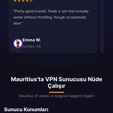
★★★★☆
★★
"Pretty good overall. finally a vpn that actually
"Fina
works without throttling, though occasionally
throt
slow."
never
Emma W.
London, UK
Mauritius'ta VPN Sunucusu Nüde
Çalışır
Mauritius IP adresi ve bölgesel bağlantı bilgileri
Sunucu Konumları