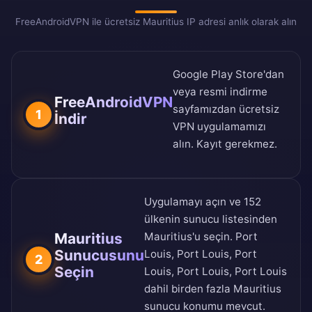
FreeAndroidVPN ile ücretsiz Mauritius IP adresi anlık olarak alın
Google Play Store
'dan
veya
resmi indirme
FreeAndroidVPN
sayfamızdan
ücretsiz
1
İndir
VPN uygulamamızı
alın. Kayıt gerekmez.
Uygulamayı açın ve
152
ülkenin sunucu listesinden
Mauritius
Mauritius'u seçin. Port
Sunucusunu
Louis, Port Louis, Port
2
Seçin
Louis, Port Louis, Port Louis
dahil birden fazla Mauritius
sunucu konumu mevcut.