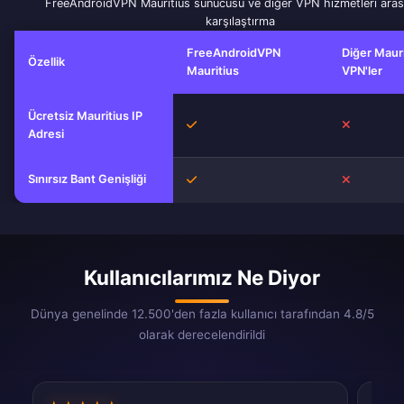
FreeAndroidVPN Mauritius sunucusu ve diğer VPN hizmetleri aras
karşılaştırma
FreeAndroidVPN
Diğer Mauri
Özellik
Mauritius
VPN'ler
Ücretsiz Mauritius IP
Evet
Hayır
Adresi
Sınırsız Bant Genişliği
Evet
Hayır
Kullanıcılarımız Ne Diyor
Dünya genelinde 12.500'den fazla kullanıcı tarafından 4.8/5
olarak derecelendirildi