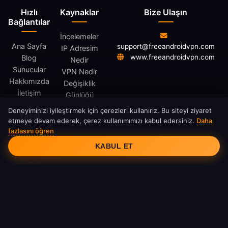
Hızlı
Kaynaklar
Bize Ulaşın
Bağlantılar
İncelemeler
Ana Sayfa
support@freeandroidvpn.com
IP Adresim
www.freeandroidvpn.com
Blog
Nedir
Sunucular
VPN Nedir
Hakkımızda
Değişiklik
İletişim
Günlüğü
Deneyiminizi iyileştirmek için çerezleri kullanırız. Bu siteyi ziyaret
Yasal
etmeye devam ederek, çerez kullanımımızı kabul edersiniz.
Daha
fazlasını öğren
Çerez Onayı
Gizlilik
KABUL ET
Politikası
Hizmet
Şartları
Çerez
Politikası
DMCA