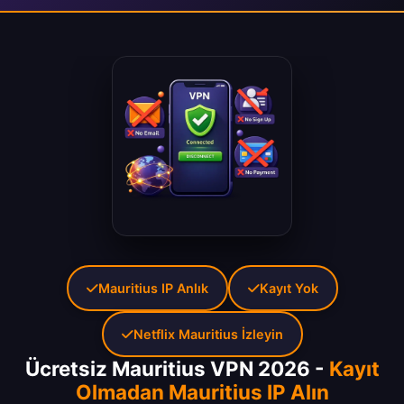
Mauritius IP Anlık
Kayıt Yok
Netflix Mauritius İzleyin
Ücretsiz Mauritius VPN 2026 -
Kayıt
Olmadan Mauritius IP Alın