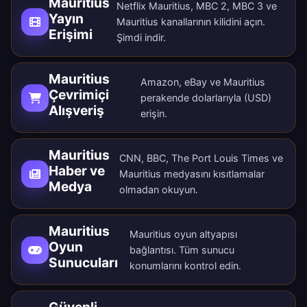
Mauritius
Netflix Mauritius, MBC 2, MBC 3 ve
Yayın
Mauritius kanallarının kilidini açın.
Erişimi
Şimdi indir
.
Mauritius
Amazon, eBay ve Mauritius
Çevrimiçi
perakende dolarlarıyla (USD)
Alışveriş
erişin.
Mauritius
CNN, BBC, The Port Louis Times ve
Haber ve
Mauritius medyasını kısıtlamalar
Medya
olmadan okuyun.
Mauritius
Mauritius oyun altyapısı
Oyun
bağlantısı. Tüm
sunucu
Sunucuları
konumlarını
kontrol edin.