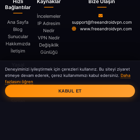
Hızlı
Kaynaklar
Bize Ulaşın
Bağlantılar
İncelemeler
Ana Sayfa
support@freeandroidvpn.com
IP Adresim
www.freeandroidvpn.com
Blog
Nedir
Sunucular
VPN Nedir
Hakkımızda
Değişiklik
İletişim
Günlüğü
Yasal
Deneyiminizi iyileştirmek için çerezleri kullanırız. Bu siteyi ziyaret
etmeye devam ederek, çerez kullanımımızı kabul edersiniz.
Daha
Gizlilik
fazlasını öğren
Çerez Onayı
Politikası
KABUL ET
Hizmet
Şartları
Çerez
Politikası
DMCA