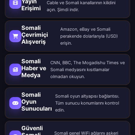
Yayın
Cable ve Somali kanallarının kilidini
Erişimi
açın.
Şimdi indir
.
Somali
Amazon, eBay ve Somali
Çevrimiçi
perakende dolarlarıyla (USD)
Alışveriş
erişin.
Somali
CNN, BBC, The Mogadishu Times ve
Haber ve
Somali medyasını kısıtlamalar
Medya
olmadan okuyun.
Somali
Somali oyun altyapısı bağlantısı.
Oyun
Tüm
sunucu konumlarını
kontrol
Sunucuları
edin.
Güvenli
Somali genel WiFi ağlarını askeri