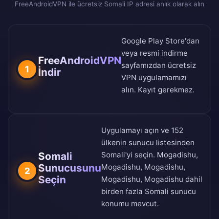
FreeAndroidVPN ile ücretsiz Somali IP adresi anlık olarak alın
Google Play Store
'dan
veya
resmi indirme
FreeAndroidVPN
sayfamızdan
ücretsiz
1
İndir
VPN uygulamamızı
alın. Kayıt gerekmez.
Uygulamayı açın ve
152
ülkenin sunucu listesinden
Somali
Somali'yi seçin. Mogadishu,
Sunucusunu
Mogadishu, Mogadishu,
2
Seçin
Mogadishu, Mogadishu dahil
birden fazla Somali sunucu
konumu mevcut.