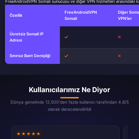
FreeAndroidVPN Somali sunucusu ve diğer VPN hizmetleri arasındaki ka
FreeAndroidVPN
Diğer Soma
Özellik
Somali
VPN'ler
Ücretsiz Somali IP
Evet
Hayır
Adresi
Sınırsız Bant Genişliği
Evet
Hayır
Kullanıcılarımız Ne Diyor
Dünya genelinde 12.500'den fazla kullanıcı tarafından 4.8/5
olarak derecelendirildi
★★★★★
★★