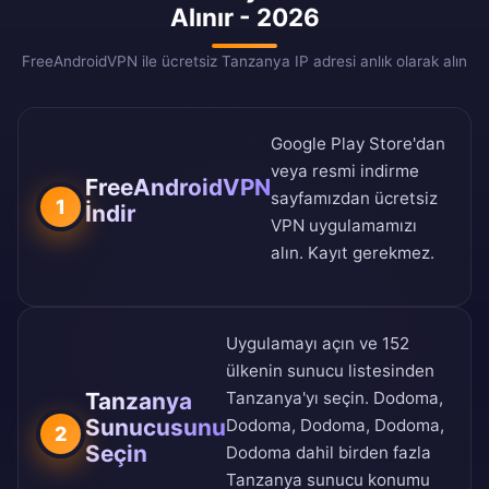
Alınır - 2026
FreeAndroidVPN ile ücretsiz Tanzanya IP adresi anlık olarak alın
Google Play Store
'dan
veya
resmi indirme
FreeAndroidVPN
sayfamızdan
ücretsiz
1
İndir
VPN uygulamamızı
alın. Kayıt gerekmez.
Uygulamayı açın ve
152
ülkenin sunucu listesinden
Tanzanya
Tanzanya'yı seçin. Dodoma,
Sunucusunu
Dodoma, Dodoma, Dodoma,
2
Seçin
Dodoma dahil birden fazla
Tanzanya sunucu konumu