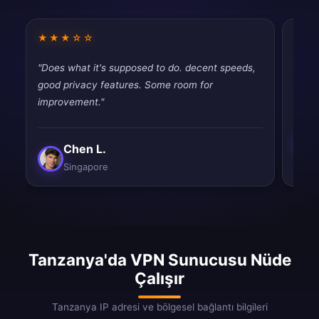
★★★☆☆
★★
"Does what it's supposed to do. decent speeds,
"Very
good privacy features. Some room for
perfe
improvement."
Chen L.
Singapore
Tanzanya'da VPN Sunucusu Nüde
Çalışır
Tanzanya IP adresi ve bölgesel bağlantı bilgileri