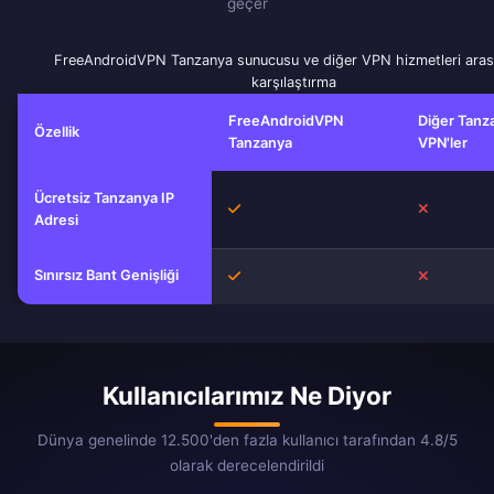
geçer
FreeAndroidVPN Tanzanya sunucusu ve diğer VPN hizmetleri aras
karşılaştırma
FreeAndroidVPN
Diğer Tanz
Özellik
Tanzanya
VPN'ler
Ücretsiz Tanzanya IP
Evet
Hayır
Adresi
Sınırsız Bant Genişliği
Evet
Hayır
Kullanıcılarımız Ne Diyor
Dünya genelinde 12.500'den fazla kullanıcı tarafından 4.8/5
olarak derecelendirildi