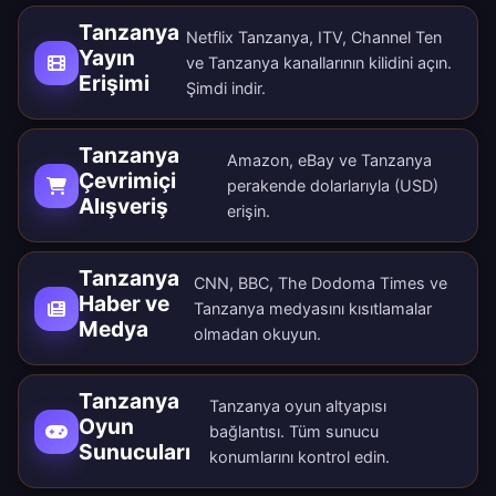
Tanzanya
Netflix Tanzanya, ITV, Channel Ten
Yayın
ve Tanzanya kanallarının kilidini açın.
Erişimi
Şimdi indir
.
Tanzanya
Amazon, eBay ve Tanzanya
Çevrimiçi
perakende dolarlarıyla (USD)
Alışveriş
erişin.
Tanzanya
CNN, BBC, The Dodoma Times ve
Haber ve
Tanzanya medyasını kısıtlamalar
Medya
olmadan okuyun.
Tanzanya
Tanzanya oyun altyapısı
Oyun
bağlantısı. Tüm
sunucu
Sunucuları
konumlarını
kontrol edin.