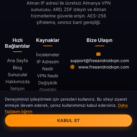
Alman IP adresi ile ücretsiz Almanya VPN
sunucusu. ARD, ZDF izleyin ve Alman
hizmetlerine güvenle erişin. AES-256
şifreleme, sınırsız bant genişliği.
Hızlı
Kaynaklar
Bize Ulaşın
Bağlantılar
İncelemeler
Ana Sayfa
support@freeandroidvpn.com
IP Adresim
www.freeandroidvpn.com
Blog
Nedir
Sunucular
VPN Nedir
Hakkımızda
Değişiklik
İletişim
Günlüğü
Deneyiminizi iyileştirmek için çerezleri kullanırız. Bu siteyi ziyaret
Yasal
etmeye devam ederek, çerez kullanımımızı kabul edersiniz.
Daha
fazlasını öğren
Çerez Onayı
Gizlilik
KABUL ET
Politikası
Hizmet