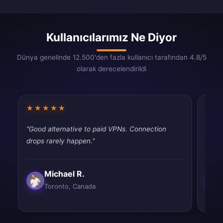
Kullanıcılarımız Ne Diyor
Dünya genelinde 12.500'den fazla kullanıcı tarafından 4.8/5
olarak derecelendirildi
★★★★★
★★
"Good alternative to paid VPNs. Connection
"Simp
drops rarely happen."
Exact
Michael R.
Toronto, Canada