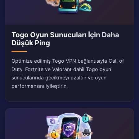
Togo Oyun Sunucuları İçin Daha
Düşük Ping
Optimize edilmiş Togo VPN bağlantısıyla Call of
Duty, Fortnite ve Valorant dahil Togo oyun
sunucularında gecikmeyi azaltın ve oyun
performansını iyileştirin.