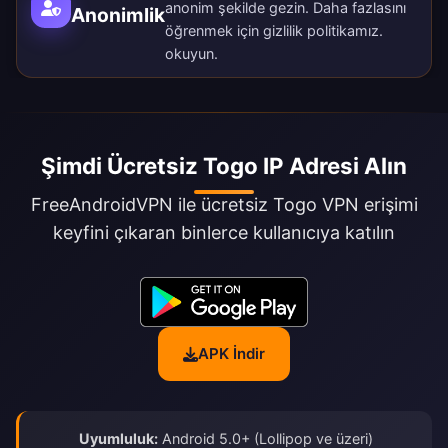
anonim şekilde gezin. Daha fazlasını
Anonimlik
öğrenmek için
gizlilik politikamız
.
okuyun.
Şimdi Ücretsiz Togo IP Adresi Alın
FreeAndroidVPN ile ücretsiz Togo VPN erişimi
keyfini çıkaran binlerce kullanıcıya katılın
APK İndir
Uyumluluk:
Android 5.0+ (Lollipop ve üzeri)