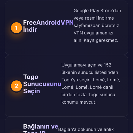
Google Play Store
'dan
veya
resmi indirme
FreeAndroidVPN
sayfamızdan
ücretsiz
1
İndir
VPN uygulamamızı
alın. Kayıt gerekmez.
Uygulamayı açın ve
152
ülkenin sunucu listesinden
Togo
Togo'yu seçin. Lomé, Lomé,
Sunucusunu
2
Lomé, Lomé, Lomé dahil
Seçin
birden fazla Togo sunucu
konumu mevcut.
Bağlanın ve
Bağlan'a dokunun ve anlık