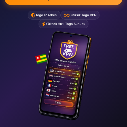
Togo IP Adresi
Sınırsız Togo VPN
Yüksek Hızlı Togo Sunucu