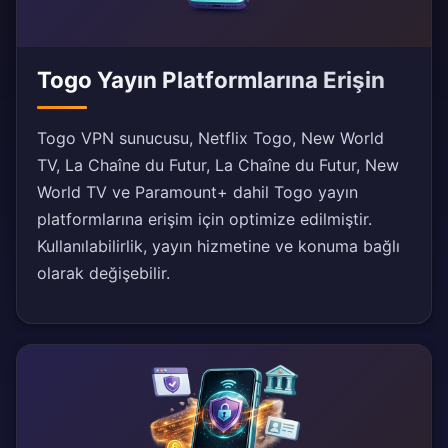
Togo Yayın Platformlarına Erişin
Togo VPN sunucusu, Netflix Togo, New World
TV, La Chaîne du Futur, La Chaîne du Futur, New
World TV ve Paramount+ dahil Togo yayın
platformlarına erişim için optimize edilmiştir.
Kullanılabilirlik, yayın hizmetine ve konuma bağlı
olarak değişebilir.