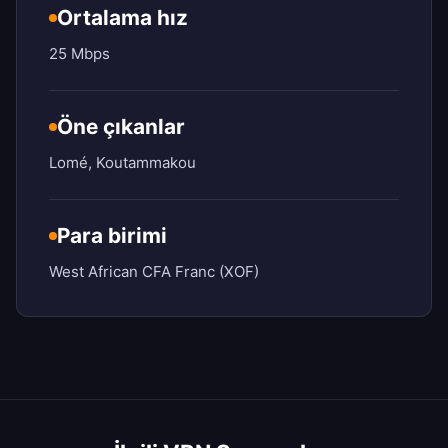
Ortalama hız
25 Mbps
Öne çıkanlar
Lomé, Koutammakou
Para birimi
West African CFA Franc (XOF)