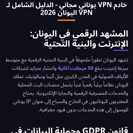
خادم VPN يوناني مجاني - الدليل الشامل لـ
يورو شهرياً لنفس الميزات. خدمتنا المجانية تتضمن
VPN اليونان 2026
الوصول الكامل لخوادم أثينا وسالونيك مع أداء ممتاز للبث
والتصفح اليومي.
المشهد الرقمي في اليونان:
الإنترنت والبنية التحتية
تشهد اليونان تطوراً ملحوظاً في البنية التحتية الرقمية مع متوسط
سرعة إنترنت يبلغ
50 ميجابت/ثانية
وانتشار متزايد لشبكات
الألياف الضوئية في المدن الكبرى مثل أثينا وسالونيك. تملك
اليونان نظاماً بيئياً رقمياً غنياً يشمل منصات البث المحلية
والخدمات المصرفية الرقمية والتجارة الإلكترونية. يحتاج
المغتربون اليونانيون في الخارج والسياح إلى عنوان IP يوناني
للوصول إلى هذه الخدمات بدون قيود جغرافية.
قانون GDPR وحماية البيانات في