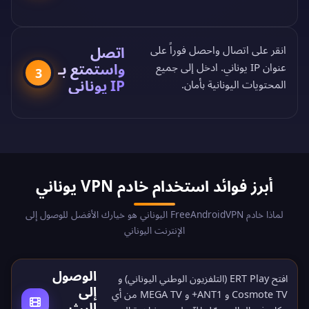
اتصل
انقر على اتصال واحصل فوراً على
واستمتع بـ
عنوان IP يوناني. ادخل إلى جميع
3
IP يوناني
المحتويات اليونانية بأمان.
أبرز فوائد استخدام خادم VPN يوناني
لماذا خادم FreeAndroidVPN اليوناني هو خيارك الأفضل للوصول إلى
الإنترنت اليوناني
الوصول
افتح ERT Play (التلفزيون الوطني اليوناني) و
إلى
Cosmote TV و ANT1+ و MEGA TV من أي
البث