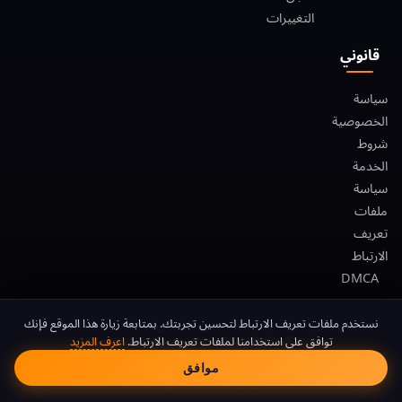
التغييرات
قانوني
سياسة
الخصوصية
شروط
الخدمة
سياسة
ملفات
تعريف
الارتباط
DMCA
موافقة ملفات تعريف الا
نستخدم ملفات تعريف الارتباط لتحسين تجربتك. بمتابعة زيارة هذا الموقع فإنك
© 2026 FreeAndroidVPN. جميع الحقوق محفوظة.
توافق على استخدامنا لملفات تعريف الارتباط.
اعرف المزيد
FreeAndroidVPN غير تابع لشركة Google LLC أو Android. Android هي علامة
موافق
تجارية لشركة Google LLC.