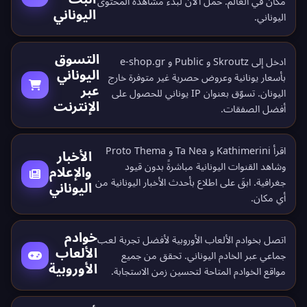
مكان في العالم.
حمّل الآن
لبدء مشاهدة المحتوى
اليوناني
اليوناني.
التسوق
ادخل إلى Skroutz و Public و e-shop.gr
اليوناني
بأسعار يونانية وعروض حصرية غير متوفرة خارج
عبر
اليونان. تسوّق بعنوان IP يوناني للحصول على
الإنترنت
أفضل الصفقات.
اقرأ Kathimerini و Ta Nea و Proto Thema
الأخبار
وشاهد القنوات اليونانية مباشرةً بدون قيود
والإعلام
جغرافية. ابقَ على اطلاع بأحدث الأخبار اليونانية من
اليوناني
أي مكان.
خوادم
اتصل بخوادم الألعاب الأوروبية لأفضل تجربة لعب
الألعاب
جماعي عبر الخادم اليوناني. تحقق من جميع
الأوروبية
مواقع الخوادم المتاحة
لتحسين زمن الاستجابة.