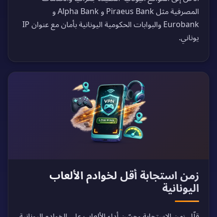
المصرفية مثل Piraeus Bank و Alpha Bank و
Eurobank والبوابات الحكومية اليونانية بأمان مع عنوان IP
يوناني.
زمن استجابة أقل لخوادم الألعاب
اليونانية
قلّل زمن الاستجابة وحسّن أداء الألعاب على الخوادم اليونانية