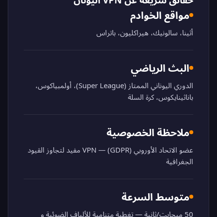
مواقع الخوادم
أثينا، سالونيك، هيراكليون، باتراس
البث الرياضي
الدوري اليوناني الممتاز (Super League)، أولمبياكوس،
باناثينايكوس، كرة السلة
ملاحظة الخصوصية
عضو الاتحاد الأوروبي (GDPR) — VPN مفيد لتجاوز القيود
الجغرافية
متوسط السرعة
50 ميجابت/ثانية — تغطية متنامية للألياف الضوئية و