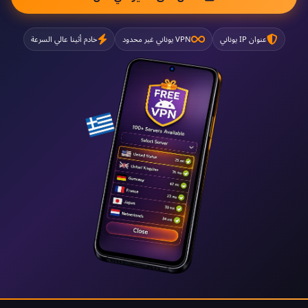
عنوان IP يوناني
VPN يوناني غير محدود
خادم أثينا عالي السرعة