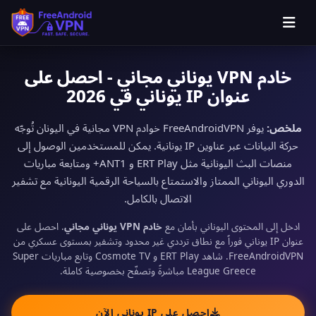
خادم VPN يوناني مجاني - احصل على
عنوان IP يوناني في 2026
ملخص:
يوفر FreeAndroidVPN خوادم VPN مجانية في اليونان تُوجّه
حركة البيانات عبر عناوين IP يونانية. يمكن للمستخدمين الوصول إلى
منصات البث اليونانية مثل ERT Play و ANT1+ ومتابعة مباريات
الدوري اليوناني الممتاز والاستمتاع بالسياحة الرقمية اليونانية مع تشفير
الاتصال بالكامل.
ادخل إلى المحتوى اليوناني بأمان مع
خادم VPN يوناني مجاني
. احصل على
عنوان IP يوناني فوراً مع نطاق ترددي غير محدود وتشفير بمستوى عسكري من
FreeAndroidVPN. شاهد ERT Play و Cosmote TV وتابع مباريات Super
League Greece مباشرةً وتصفّح بخصوصية كاملة.
احصل على IP يوناني الآن