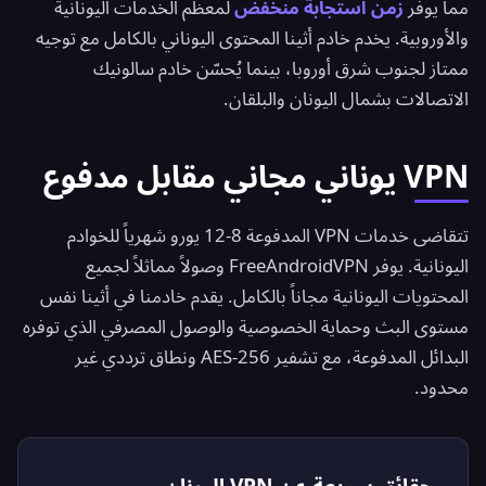
مما يوفر
زمن استجابة منخفض
لمعظم الخدمات اليونانية
والأوروبية. يخدم خادم أثينا المحتوى اليوناني بالكامل مع توجيه
ممتاز لجنوب شرق أوروبا، بينما يُحسّن خادم سالونيك
الاتصالات بشمال اليونان والبلقان.
VPN يوناني مجاني مقابل مدفوع
تتقاضى خدمات VPN المدفوعة 8-12 يورو شهرياً للخوادم
اليونانية. يوفر
FreeAndroidVPN
وصولاً مماثلاً لجميع
المحتويات اليونانية مجاناً بالكامل. يقدم خادمنا في أثينا نفس
مستوى البث وحماية الخصوصية والوصول المصرفي الذي توفره
البدائل المدفوعة، مع تشفير AES-256 ونطاق ترددي غير
محدود.
حقائق سريعة عن VPN اليونان