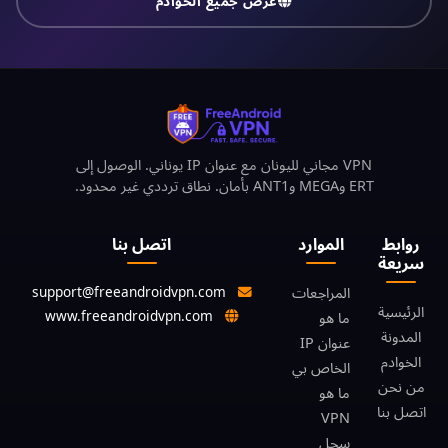
عرض جميع الخوادم
VPN مجاني لليونان مع عنوان IP يوناني. الوصول إلى
ERT وMEGA وANT1 بأمان. نطاق ترددي غير محدود.
روابط
الموارد
اتصل بنا
سريعة
support@freeandroidvpn.com
المراجعات
الرئيسية
www.freeandroidvpn.com
ما هو
المدونة
عنوان IP
الخوادم
الخاص بي
من نحن
ما هو
اتصل بنا
VPN
سجل