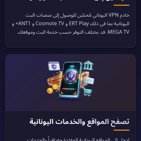
خادم VPN اليوناني مُحسّن للوصول إلى منصات البث
اليونانية بما في ذلك ERT Play و Cosmote TV و ANT1+ و
MEGA TV. قد يختلف التوفر حسب خدمة البث وموقعك.
تصفّح المواقع والخدمات اليونانية
ادخل إلى المواقع اليونانية المقيّدة جغرافياً والخدمات