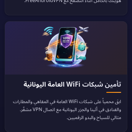
هويتك بالكامل أثناء التصفح مع FreeAndroidVPN.
تأمين شبكات WiFi العامة اليونانية
ابقَ محمياً على شبكات WiFi العامة في المقاهي والمطارات
والفنادق في أثينا والجزر اليونانية مع اتصال VPN مشفّر.
مثالي للسياح والبدو الرقميين.